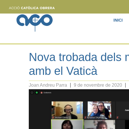
INICI
Nova trobada dels 
amb el Vaticà
Joan Andreu Parra
9 de novembre de 2020