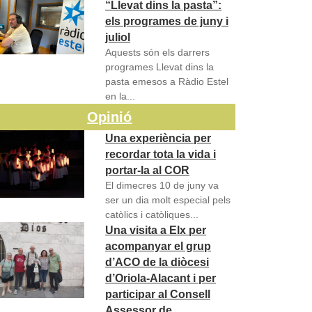
“Llevat dins la pasta”:
els programes de juny i
juliol
Aquests són els darrers
programes Llevat dins la
pasta emesos a Ràdio Estel
en la...
Opinió
Una experiència per
recordar tota la vida i
portar-la al COR
El dimecres 10 de juny va
ser un dia molt especial pels
catòlics i catòliques...
Una visita a Elx per
acompanyar el grup
d’ACO de la diòcesi
d’Oriola-Alacant i per
participar al Consell
Assessor de…