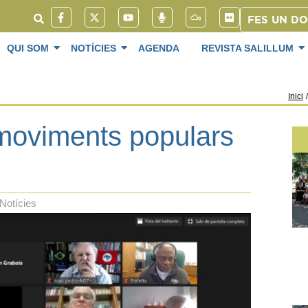
FES UN D
QUI SOM
NOTÍCIES
AGENDA
REVISTA SALILLUM
Inici
/
moviments populars
Notícies