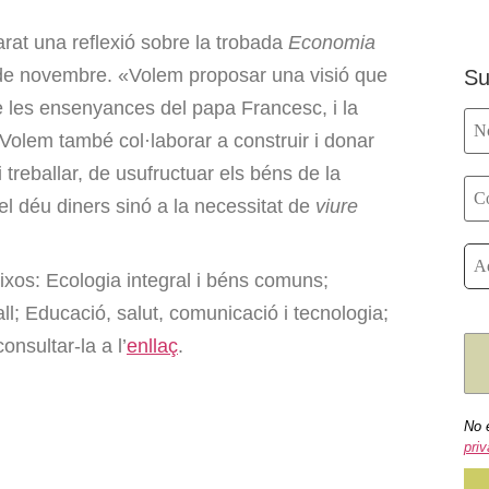
at una reflexió sobre la trobada
Economia
 de novembre. «Volem proposar una visió que
Su
e les ensenyances del papa Francesc, i la
. Volem també col·laborar a construir i donar
 i treballar, de usufructuar els béns de la
el déu diners sinó a la necessitat de
viure
ixos: Ecologia integral i béns comuns;
ll; Educació, salut, comunicació i tecnologia;
nsultar-la a l’
enllaç
.
No 
priv