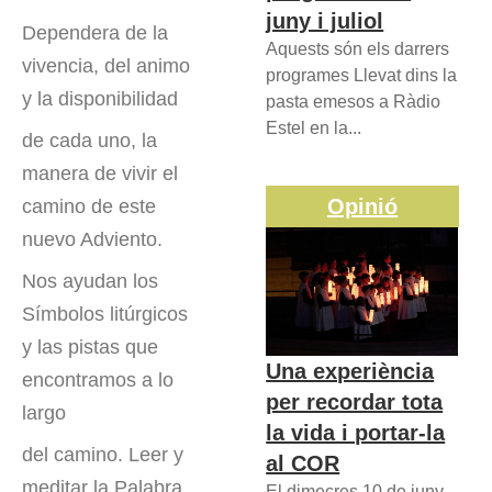
juny i juliol
Dependera de la
Aquests són els darrers
vivencia, del animo
programes Llevat dins la
y la disponibilidad
pasta emesos a Ràdio
Estel en la...
de cada uno, la
manera de vivir el
Opinió
camino de este
nuevo Adviento.
Nos ayudan los
Símbolos litúrgicos
y las pistas que
Una experiència
encontramos a lo
per recordar tota
largo
la vida i portar-la
del camino. Leer y
al COR
meditar la Palabra
El dimecres 10 de juny