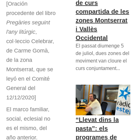
de curs
[Oración
compartida de les
procedente del libro
zones Montserrat
Pregàries seguint
i Vallès
l'any litúrgic
,
Occidental
col·leccio Celebrar,
El passat diumenge 5
de Carme Gomà,
de juliol, dues zones del
de la zona
moviment van cloure el
curs conjuntament...
Montserrat, que se
leyó en el Comité
General del
12/12/2020]
El marco familiar,
social, eclesial no
“Llevat dins la
pasta”: els
es el mismo, del
programes de
año anterior.