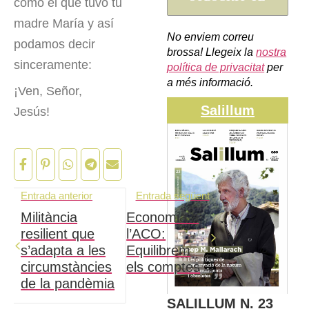
como el que tuvo tu
madre María y así
No enviem correu
podamos decir
brossa! Llegeix la
nostra
sinceramente:
política de privacitat
per
a més informació.
¡Ven, Señor,
Salillum
Jesús!
Entrada anterior
Entrada següent
Militància
Economia a
resilient que
l’ACO:
s’adapta a les
Equilibrem
circumstàncies
els comptes
de la pandèmia
SALILLUM N. 23