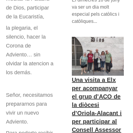
va ser un dia molt
de Dios, participar
especial pels catòlics i
de la Eucaristía,
catòliques...
la plegaria, el
silencio, hacer la
Corona de
Adviento… sin
olvidar la atencion a
los demás.
Una visita a Elx
per acompanyar
Señor, necesitamos
el grup d’ACO de
prepararnos para
la diòcesi
d’Oriola-Alacant i
vivir un nuevo
per participar al
Adviento.
Consell Assessor