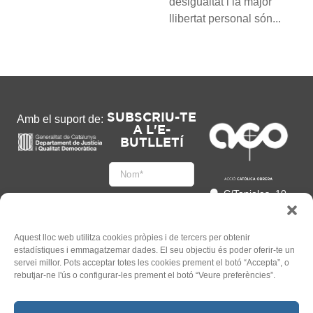
desigualtat i la major
llibertat personal són...
SUBSCRIU-TE
Amb el suport de:
A L'E-
BUTLLETÍ
C/Tapioles, 10
2n, 08004
Barcelona
93 505 86 86
Aquest lloc web utilitza cookies pròpies i de tercers per obtenir
estadístiques i emmagatzemar dades. El seu objectiu és poder oferir-te un
hola@acocat.org
servei millor. Pots acceptar totes les cookies prement el botó “Accepta”, o
Accepto
rebutjar-ne l'ús o configurar-les prement el botó “Veure preferències”.
l'
Informació legal
*