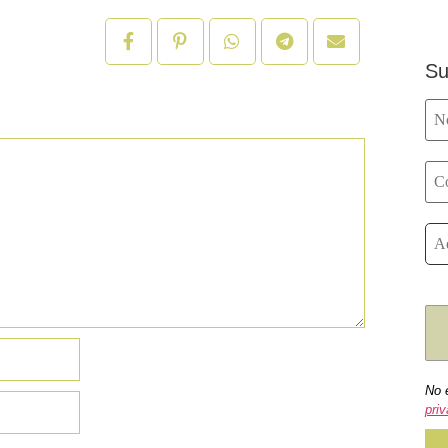
Su
No 
priv