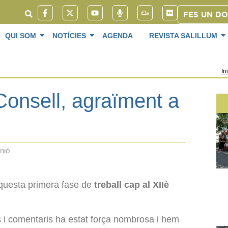
FES UN D
QUI SOM
NOTÍCIES
AGENDA
REVISTA SALILLUM
In
Consell, agraïment a
nió
aquesta primera fase de
treball cap al XIIè
s i comentaris ha estat força nombrosa i hem