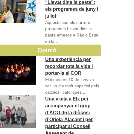
“Llevat dins la pasta”:
els programes de juny i
juliol
Aquests són els darrers
programes Llevat dins la
pasta emesos a Ràdio Estel
en la...
Opinió
Una experiència per
recordar tota la vida i
portar-la al COR
El dimecres 10 de juny va
ser un dia molt especial pels
catòlics i catòliques...
Una visita a Elx per
acompanyar el grup
d’ACO de la diòcesi
d’Oriola-Alacant i per
participar al Consell
Assessor de…