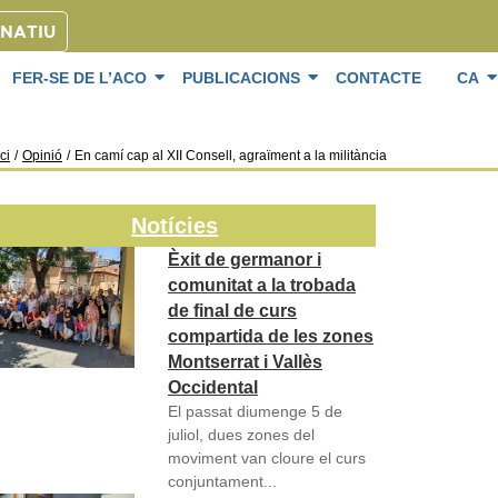
ONATIU
FER-SE DE L’ACO
PUBLICACIONS
CONTACTE
CA
ici
/
Opinió
/
En camí cap al XII Consell, agraïment a la militància
Notícies
Èxit de germanor i
comunitat a la trobada
de final de curs
compartida de les zones
Montserrat i Vallès
Occidental
El passat diumenge 5 de
juliol, dues zones del
moviment van cloure el curs
conjuntament...