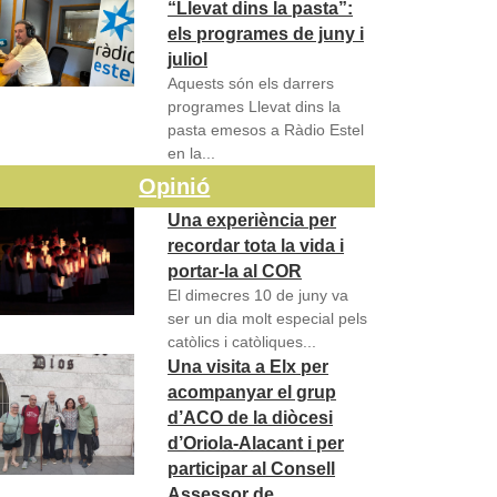
“Llevat dins la pasta”:
els programes de juny i
juliol
Aquests són els darrers
programes Llevat dins la
pasta emesos a Ràdio Estel
en la...
Opinió
Una experiència per
recordar tota la vida i
portar-la al COR
El dimecres 10 de juny va
ser un dia molt especial pels
catòlics i catòliques...
Una visita a Elx per
acompanyar el grup
d’ACO de la diòcesi
d’Oriola-Alacant i per
participar al Consell
Assessor de…