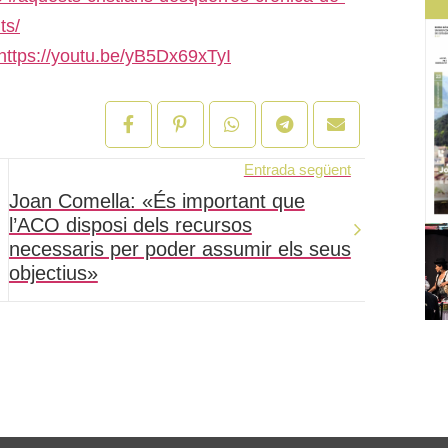
ts/
https://youtu.be/yB5Dx69xTyI
Entrada següent
Joan Comella: «És important que
l’ACO disposi dels recursos
necessaris per poder assumir els seus
objectius»