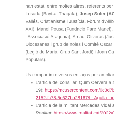
han estat, entre moltes altres, referents pe
Losada (Bayt-al Thaqafa),
Josep Soler (A
Vallés, Cristianisme i Justícia, Fòrum d’All
XXI), Manel Pousa (Fundació Pare Manel), 
i Associació Araguaia), Arcadi Oliveras (Just
Diocesanes i grup de noies i Comitè Oscar
(Legió de Maria, Grup Sant Jordi) i Joan 
Populars).
Us compartim diversos enllaços per ampliar
L’article del consiliari Quim Cervera a
19):
https://mcusercontent.com/0c3d7b
2152-fc78-5c627ba28167/L_Agulla_n
L’article de la militant Mercedes Vidal
Realitat
:
https://www.realitat.cat/2022