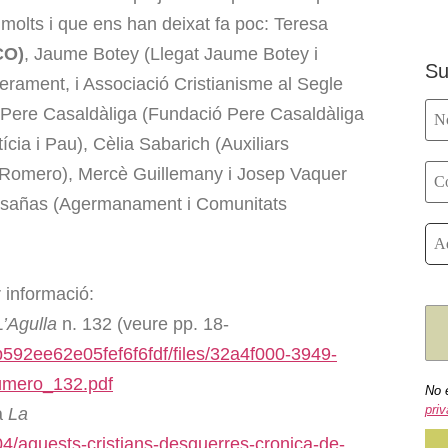
r molts i que ens han deixat fa poc: Teresa
CO)
, Jaume Botey (Llegat Jaume Botey i
Su
iberament, i Associació Cristianisme al Segle
Pere Casaldàliga (Fundació Pere Casaldàliga
ícia i Pau), Cèlia Sabarich (Auxiliars
 Romero), Mercè Guillemany i Josep Vaquer
Casañas (Agermanament i Comunitats
 informació:
L’Agulla
n. 132 (veure pp. 18-
592ee62e05fef6f6fdf/files/32a4f000-3949-
úmero_132.pdf
No 
priv
 a
La
/04/aquests-cristians-desquerres-cronica-de-