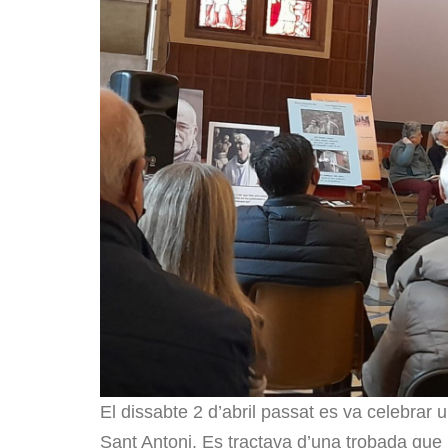
El dissabte 2 d’abril passat es va celebrar
Sant Antoni. Es tractava d’una trobada qu