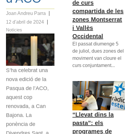
de curs
compartida de les
Joan Andreu Parra
zones Montserrat
12 d'abril de 2024
i Vallès
Notícies
Occidental
El passat diumenge 5
de juliol, dues zones del
moviment van cloure el
curs conjuntament...
S’ha celebrat una
nova edició de la
Pasqua de l’ACO,
aquest cop
renovada, a Can
“Llevat dins la
Bajona. La
pasta”: els
ponència de
programes de
Divendres Sant, a