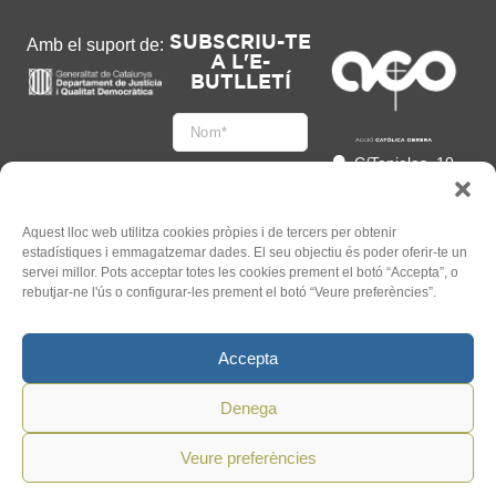
SUBSCRIU-TE
Amb el suport de:
A L'E-
BUTLLETÍ
C/Tapioles, 10
2n, 08004
Barcelona
93 505 86 86
Aquest lloc web utilitza cookies pròpies i de tercers per obtenir
estadístiques i emmagatzemar dades. El seu objectiu és poder oferir-te un
hola@acocat.org
servei millor. Pots acceptar totes les cookies prement el botó “Accepta”, o
Accepto
rebutjar-ne l'ús o configurar-les prement el botó “Veure preferències”.
l'
Informació legal
*
Accepta
Denega
Veure preferències
©
2026
ACO. Tots els Drets
Un web de
Mauricio