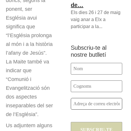
doncs, segons la
de…
ponent, ser
Els dies 26 i 27 de maig
Església avui
vaig anar a Elx a
significa que
participar a la...
“l’Església prolonga
al món i a la història
Subscriu-te al
l’afany de Jesús”.
nostre butlletí
La Maite també va
indicar que
“Comunió i
Evangelització són
dos aspectes
inseparables del ser
de l’Església”.
Us adjuntem alguns