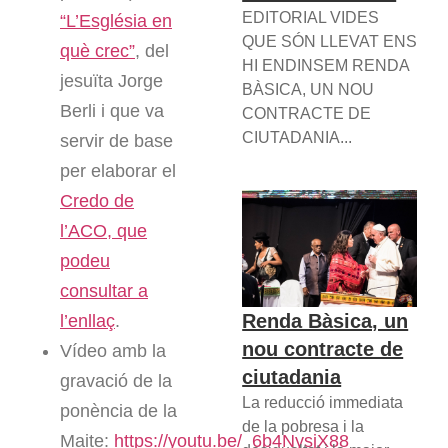
EDITORIAL VIDES
“L’Església en
QUE SÓN LLEVAT ENS
què crec”
, del
HI ENDINSEM RENDA
jesuïta Jorge
BÀSICA, UN NOU
Berli i que va
CONTRACTE DE
CIUTADANIA...
servir de base
per elaborar el
Credo de
l’ACO, que
podeu
consultar a
Renda Bàsica, un
l’enllaç
.
nou contracte de
Vídeo amb la
ciutadania
gravació de la
La reducció immediata
ponència de la
de la pobresa i la
Maite:
https://youtu.be/_6b4NysjX88