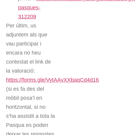
pasques-
312209
Per últim, us
adjuntem als que
vau participar i
encara no heu
contestat el link de
la valoració:
https://forms.gle/VytAAvXXbaqCd4d16
(si es fa des del
mòbil posa’l en
horitzontal, si no
s’ha assistit a tota la
Pasqua es poden
deixar les respostes