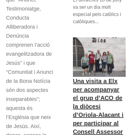
va ser un dia molt
Testimoniatge,
especial pels catòlics i
Conducta
catòliques...
Alliberadora i
Denúncia
comprenen l’acció
evangelitzadora de
Jesús” i que
“Comunitat i Anunci
Una visita a Elx
de la Bona Notícia
per acompanyar
són dos aspectes
el grup d’ACO de
inseparables”;
la diòcesi
aquesta és
d’Oriola-Alacant i
l’Església que neix
per participar al
de Jesús. Així,
Consell Assessor