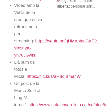
desigualtat i la major
Vídeo amb la
llibertat personal són...
Vetlla de la
creu que es va
retransmetre
per
streaming:
https://youtu.be/gUMAbIacGAE?
si=5n2K-
yh76JGwIsIi
L’àlbum de
fotos a
Flickr:
https://flic.kr/s/aHBqjBma4W
Un post de la
Mercè Solé al
blog “A
jornal”:
https://www.catalunyareligio.cat/ca/blog/jo