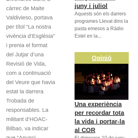
juny i juliol
càrrec de Maite
Aquests són els darrers
Valdivieso, portava
programes Llevat dins la
per títol “La nostra
pasta emesos a Ràdio
vivència d’Església”
Estel en la...
i prenia el format
del Jutjar d’una
Opinió
Revisió de Vida,
com a continuació
del Veure que havia
estat la darrera
Trobada de
Una experiència
responsables. La
per recordar tota
militant d’HOAC-
la vida i portar-la
Bilbao, va indicar
al COR
que “Anunci,
El dimecres 10 de juny