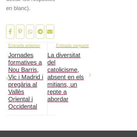
en blanc).
Entrada anterior
Entrada següent
Jornades
La diversitat
formatives a
del
Nou Barris,
catolicisme,
Vic i Madrid i
absent en els
pregària al
mitjans, un
Vallès
repte a
Oriental i
abordar
Occidental