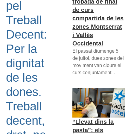
trobada de final
pel
de curs
Treball
compartida de les
zones Montserrat
Decent:
i Vallès
Occidental
Per la
El passat diumenge 5
de juliol, dues zones del
dignitat
moviment van cloure el
curs conjuntament...
de les
dones.
Treball
decent,
“Llevat dins la
pasta”: els