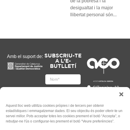
de la pobresa i la
desigualtat i la major
llibertat personal són...
SUBSCRIU-TE
Amb el suport de:
A L'E-
BUTLLETÍ
C/Tapioles, 10
2n, 08004
Barcelona
93 505 86 86
Aquest lloc web utilitza cookies pròpies i de tercers per obtenir
estadístiques i emmagatzemar dades. El seu objectiu és poder oferir-te un
hola@acocat.org
servei millor. Pots acceptar totes les cookies prement el botó “Accepta”, o
Accepto
rebutjar-ne l'ús o configurar-les prement el botó “Veure preferències”.
l'
Informació legal
*