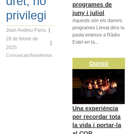
dret, no
programes de
privilegi
juny i juliol
Aquests són els darrers
programes Llevat dins la
Joan Andreu Parra
pasta emesos a Ràdio
28 de febrer de
Estel en la...
2025
Comunicats/Manifestos
Opinió
Una experiència
per recordar tota
la vida i portar-la
al COR