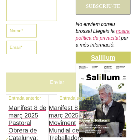
No enviem correu
brossa! Llegeix la
nostra
política de privacitat
per
a més informació.
Salillum
Entrada anterior
Entrada següent
Manifest 8 de
Manifest 8 de
març 2025
març 2025
Pastoral
Moviment
Obrera de
Mundial de
Catalunya:
Treballadors