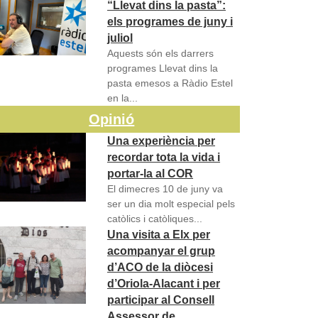
“Llevat dins la pasta”:
els programes de juny i
juliol
Aquests són els darrers
programes Llevat dins la
pasta emesos a Ràdio Estel
en la...
Opinió
Una experiència per
recordar tota la vida i
portar-la al COR
El dimecres 10 de juny va
ser un dia molt especial pels
catòlics i catòliques...
Una visita a Elx per
acompanyar el grup
d’ACO de la diòcesi
d’Oriola-Alacant i per
participar al Consell
Assessor de…