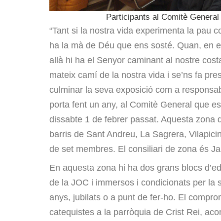
Participants al Comitè General 
“Tant si la nostra vida experimenta la pau co
ha la mà de Déu que ens sosté. Quan, en e
allà hi ha el Senyor caminant al nostre cos
mateix camí de la nostra vida i se’ns fa pr
culminar la seva exposició com a responsab
porta fent un any, al Comitè General que es 
dissabte 1 de febrer passat. Aquesta zona 
barris de Sant Andreu, La Sagrera, Vilapic
de set membres. El consiliari de zona és 
En aquesta zona hi ha dos grans blocs d’eda
de la JOC i immersos i condicionats per la si
anys, jubilats o a punt de fer-ho. El comprom
catequistes a la parròquia de Crist Rei, a