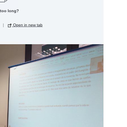
 too long?
|
Open in new tab