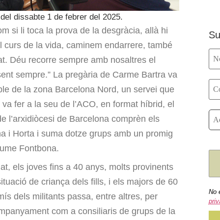
del dissabte 1 de febrer del 2025.
m si li toca la prova de la desgràcia, allà hi
Su
l curs de la vida, caminem endarrere, també
tat. Déu recorre sempre amb nosaltres el
esent sempre.” La pregària de Carme Bartra va
le de la zona Barcelona Nord, un servei que
va fer a la seu de l’ACO, en format híbrid, el
de l’arxidiòcesi de Barcelona comprèn els
ina i Horta i suma dotze grups amb un promig
Jaume Fontbona.
t, els joves fins a 40 anys, molts provinents
tuació de criança dels fills, i els majors de 60
No 
ís dels militants passa, entre altres, per
priv
companyament com a consiliaris de grups de la