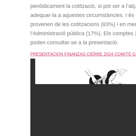
periòdicament la cotització, si pot ser a l’al
adequar-la a aquestes circumstàncies. I és q
provenen de les cotitzacions (83%) i en me
l’Administració pública (17%). Els comptes
poden consultar-se a la presentació.
PRESENTACION FINANZAS CIERRE 2024 COMITÉ 