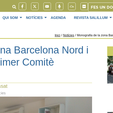
FES UN D
QUI SOM
NOTÍCIES
AGENDA
REVISTA SALILLUM
Inici
/
Notícies
/
Monografia de la zona Bar
ona Barcelona Nord i
rimer Comitè
ssat
cies