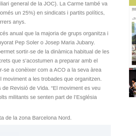
iliari general de la JOC). La Carme també va
omés un 25%) en sindicats i partits polítics,
rrers anys.
ecés anual que la majoria de grups organitza i
enyorat Pep Soler o Josep Maria Jubany.
rmet sortir-se de la dinàmica habitual de les
crets que s’acostumen a preparar amb el
nar-se a conèixer com a ACO a la seva àrea
del moviment a les trobades que organitzen.
ps de Revisió de Vida. “El moviment es veu
ts militants se senten part de l’Església
ta de la zona Barcelona Nord.