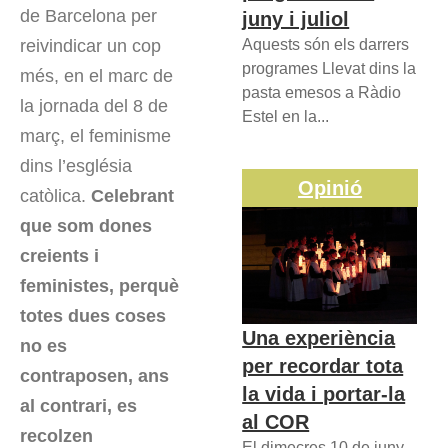
de Barcelona per
juny i juliol
reivindicar un cop
Aquests són els darrers
programes Llevat dins la
més, en el marc de
pasta emesos a Ràdio
la jornada del 8 de
Estel en la...
març, el feminisme
dins l’església
Opinió
catòlica.
Celebrant
que som dones
creients i
feministes, perquè
totes dues coses
Una experiència
no es
per recordar tota
contraposen, ans
la vida i portar-la
al contrari, es
al COR
recolzen
El dimecres 10 de juny