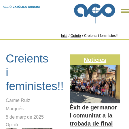
Inici
/
Opinió
/
Creients i feministes!!
Creients
Notícies
i
feministes!!
Carme Ruiz
Èxit de germanor
Marqués
i comunitat a la
5 de març de 2025
trobada de final
Opinió