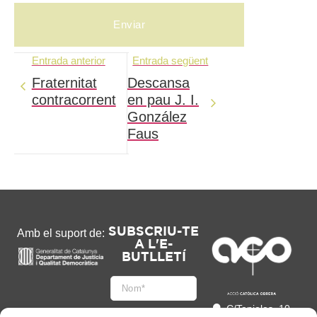
Entrada anterior
Entrada següent
Fraternitat
Descansa
contracorrent
en pau J. I.
González
Faus
SUBSCRIU-TE
Amb el suport de:
A L'E-
BUTLLETÍ
C/Tapioles, 10