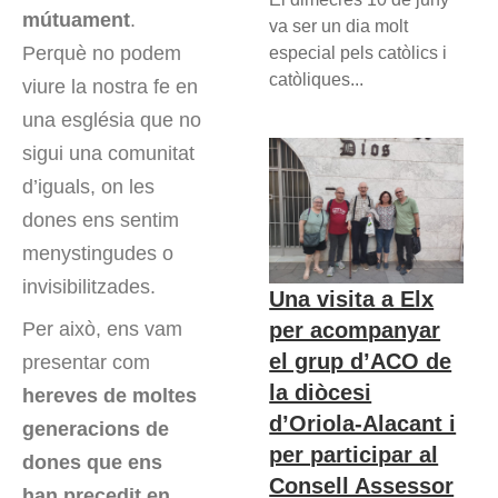
mútuament
.
va ser un dia molt
Perquè no podem
especial pels catòlics i
catòliques...
viure la nostra fe en
una església que no
sigui una comunitat
d’iguals, on les
dones ens sentim
menystingudes o
invisibilitzades.
Una visita a Elx
Per això, ens vam
per acompanyar
el grup d’ACO de
presentar com
la diòcesi
hereves de moltes
d’Oriola-Alacant i
generacions de
per participar al
dones que ens
Consell Assessor
han precedit en