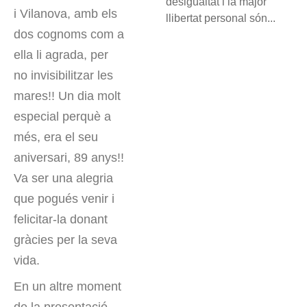
desigualtat i la major
i Vilanova, amb els
llibertat personal són...
dos cognoms com a
ella li agrada, per
no invisibilitzar les
mares!! Un dia molt
especial perquè a
més, era el seu
aniversari, 89 anys!!
Va ser una alegria
que pogués venir i
felicitar-la donant
gràcies per la seva
vida.
En un altre moment
de la presentació,