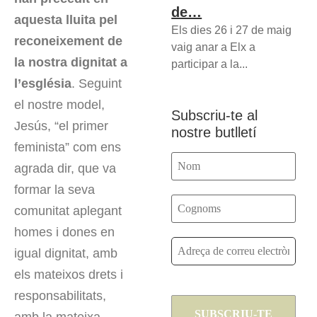
de…
aquesta lluita pel
Els dies 26 i 27 de maig
reconeixement de
vaig anar a Elx a
la nostra dignitat a
participar a la...
l’església
. Seguint
el nostre model,
Subscriu-te al
Jesús, “el primer
nostre butlletí
feminista” com ens
agrada dir, que va
formar la seva
comunitat aplegant
homes i dones en
igual dignitat, amb
els mateixos drets i
responsabilitats,
amb la mateixa