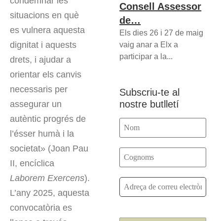
condemnar les
Consell Assessor
situacions en què
de…
es vulnera aquesta
Els dies 26 i 27 de maig
dignitat i aquests
vaig anar a Elx a
participar a la...
drets, i ajudar a
orientar els canvis
necessaris per
Subscriu-te al
nostre butlletí
assegurar un
autèntic progrés de
l’ésser humà i la
societat» (Joan Pau
II, encíclica
Laborem Exercens
).
L’any 2025, aquesta
convocatòria es