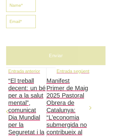
Entrada anterior
Entrada següent
“El treball
Manifest
decent: un bé
Primer de Maig
per a la salut
2025 Pastoral
mental”,
Obrera de
comunicat
Catalunya:
Dia Mundial
“L’economia
per la
submergida no
Seguretat i la
contribueix al