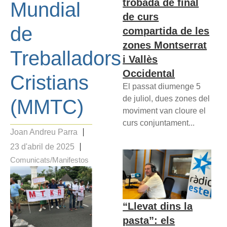
trobada de final
Mundial
de curs
de
compartida de les
zones Montserrat
Treballadors
i Vallès
Occidental
Cristians
El passat diumenge 5
de juliol, dues zones del
(MMTC)
moviment van cloure el
curs conjuntament...
Joan Andreu Parra
23 d'abril de 2025
Comunicats/Manifestos
“Llevat dins la
pasta”: els