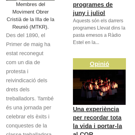
programes de
Membres del
Moviment Obrer
juny i juliol
Cristià de la Illa de la
Aquests són els darrers
Reunió (MTKR).
programes Llevat dins la
Des del 1890, el
pasta emesos a Ràdio
Estel en la...
Primer de maig ha
estat reconegut
com un dia de
Opinió
protesta i
reivindicació dels
drets dels
treballadors. També
és una jornada per
Una experiència
celebrar els èxits i
per recordar tota
la vida i portar-la
conquestes de la
al COR
classe treballadora.