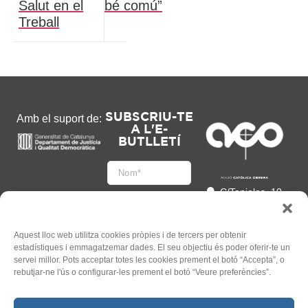
Salut en el
bé comú”
Treball
SUBSCRIU-TE
Amb el suport de:
A L'E-
BUTLLETÍ
C/Tapioles, 10
2n, 08004
Barcelona
93 505 86 86
Aquest lloc web utilitza cookies pròpies i de tercers per obtenir
estadístiques i emmagatzemar dades. El seu objectiu és poder oferir-te un
hola@acocat.org
servei millor. Pots acceptar totes les cookies prement el botó “Accepta”, o
Accepto
rebutjar-ne l'ús o configurar-les prement el botó “Veure preferències”.
l'
Informació legal
*