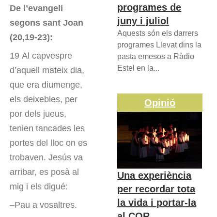
programes de
De l’evangeli
juny i juliol
segons sant Joan
Aquests són els darrers
(20,19-23):
programes Llevat dins la
19 Al capvespre
pasta emesos a Ràdio
Estel en la...
d’aquell mateix dia,
que era diumenge,
els deixebles, per
Opinió
por dels jueus,
tenien tancades les
portes del lloc on es
trobaven. Jesús va
arribar, es posà al
Una experiència
mig i els digué:
per recordar tota
la vida i portar-la
–Pau a vosaltres.
al COR