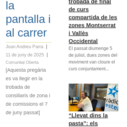
trobada de final
la
de curs
pantalla i
compartida de les
zones Montserrat
al carrer
i Vallès
Occidental
Joan Andreu Parra
El passat diumenge 5
11 de juny de 2025
de juliol, dues zones del
moviment van cloure el
Comunitat Oberta
curs conjuntament...
[Aquesta pregària
es va llegir en la
trobada de
consiliaris de zona i
de comissions el 7
de juny passat]
“Llevat dins la
pasta”: els