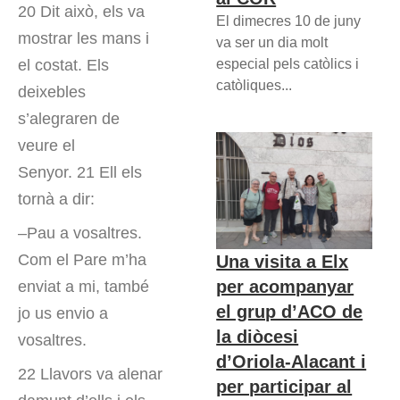
20 Dit això, els va
El dimecres 10 de juny
mostrar les mans i
va ser un dia molt
especial pels catòlics i
el costat. Els
catòliques...
deixebles
s’alegraren de
veure el
Senyor. 21 Ell els
tornà a dir:
–Pau a vosaltres.
Com el Pare m’ha
Una visita a Elx
per acompanyar
enviat a mi, també
el grup d’ACO de
jo us envio a
la diòcesi
vosaltres.
d’Oriola-Alacant i
22 Llavors va alenar
per participar al