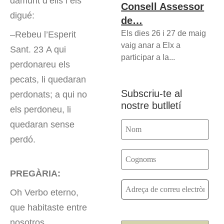
damunt d’ells i els
Consell Assessor
digué:
de…
Els dies 26 i 27 de maig
–Rebeu l’Esperit
vaig anar a Elx a
Sant. 23 A qui
participar a la...
perdonareu els
pecats, li quedaran
Subscriu-te al
perdonats; a qui no
nostre butlletí
els perdoneu, li
quedaran sense
perdó.
PREGÀRIA:
Oh Verbo eterno,
que habitaste entre
nosotros,