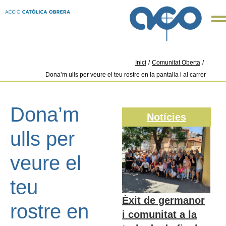
Inici
/
Comunitat Oberta
/
Dona’m ulls per veure el teu rostre en la pantalla i al carrer
Dona’m
Notícies
ulls per
veure el
teu
Èxit de germanor
rostre en
i comunitat a la