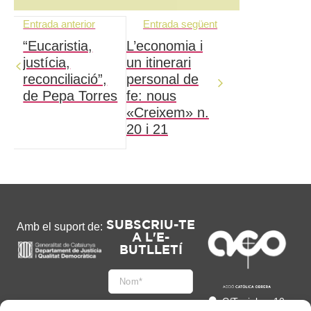
Entrada anterior
Entrada següent
“Eucaristia,
L’economia i
justícia,
un itinerari
reconciliació”,
personal de
de Pepa Torres
fe: nous
«Creixem» n.
20 i 21
SUBSCRIU-TE
Amb el suport de:
A L'E-
BUTLLETÍ
C/Tapioles, 10