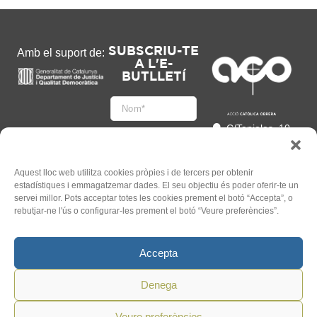
SUBSCRIU-TE
Amb el suport de:
A L'E-
BUTLLETÍ
C/Tapioles, 10
2n, 08004
Barcelona
93 505 86 86
Aquest lloc web utilitza cookies pròpies i de tercers per obtenir
estadístiques i emmagatzemar dades. El seu objectiu és poder oferir-te un
hola@acocat.org
servei millor. Pots acceptar totes les cookies prement el botó “Accepta”, o
Accepto
rebutjar-ne l'ús o configurar-les prement el botó “Veure preferències”.
l'
Informació legal
*
Accepta
Denega
Veure preferències