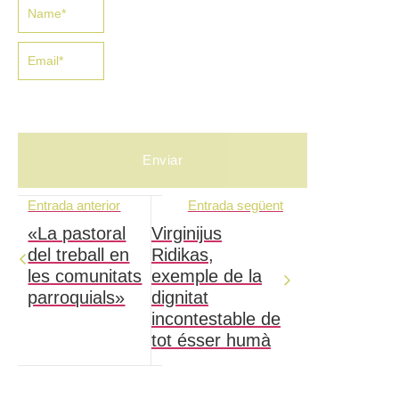
Entrada anterior
Entrada següent
«La pastoral
Virginijus
del treball en
Ridikas,
les comunitats
exemple de la
parroquials»
dignitat
incontestable de
tot ésser humà