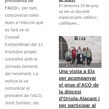
presidenta de
El dimecres 10 de juny
l’ACO
i, per tant,
va ser un dia molt
concorreran totes
especial pels catòlics i
dues a l’elecció que
catòliques...
es farà en el
Consell
Extraordinari del 12
d’octubre proper,
coincidint amb la
Jornada General
Una visita a Elx
del moviment. La
per acompanyar
notícia la va
el grup d’ACO de
comunicar el
la diòcesi
president de l’ACO,
d’Oriola-Alacant i
Jordi Soriano, als
per participar al