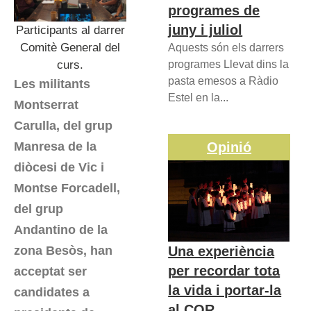
programes de
juny i juliol
Participants al darrer
Comitè General del
Aquests són els darrers
curs.
programes Llevat dins la
pasta emesos a Ràdio
Les militants
Estel en la...
Montserrat
Carulla, del grup
Manresa de la
Opinió
diòcesi de Vic i
Montse Forcadell,
del grup
Andantino de la
Una experiència
zona Besòs, han
per recordar tota
acceptat ser
la vida i portar-la
candidates a
al COR