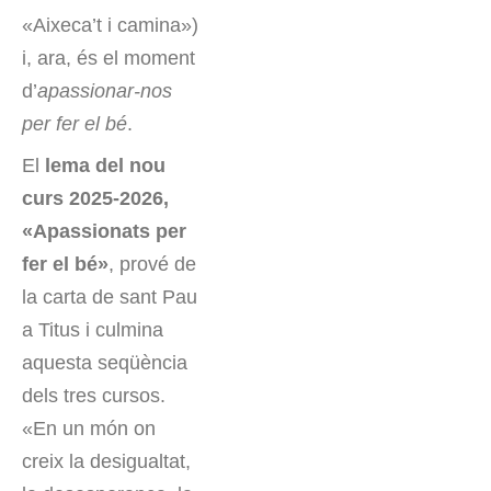
«Aixeca’t i camina»)
i, ara, és el moment
d’
apassionar-nos
per fer el bé
.
El
lema del nou
curs 2025-2026,
«Apassionats per
fer el bé»
, prové de
la carta de sant Pau
a Titus i culmina
aquesta seqüència
dels tres cursos.
«En un món on
creix la desigualtat,