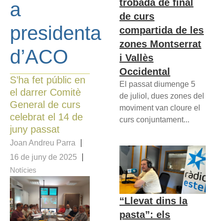
trobada de final
a
de curs
presidenta
compartida de les
zones Montserrat
d’ACO
i Vallès
Occidental
S’ha fet públic en
El passat diumenge 5
el darrer Comitè
de juliol, dues zones del
General de curs
moviment van cloure el
celebrat el 14 de
curs conjuntament...
juny passat
Joan Andreu Parra
16 de juny de 2025
Notícies
“Llevat dins la
pasta”: els