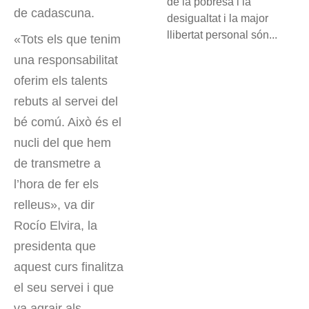
de la pobresa i la
de cadascuna.
desigualtat i la major
llibertat personal són...
«Tots els que tenim
una responsabilitat
oferim els talents
rebuts al servei del
bé comú. Això és el
nucli del que hem
de transmetre a
l’hora de fer els
relleus», va dir
Rocío Elvira, la
presidenta que
aquest curs finalitza
el seu servei i que
va agrair als