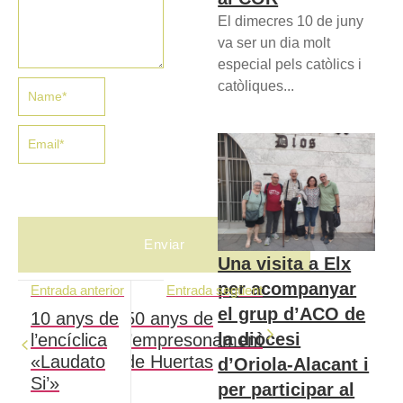
El dimecres 10 de juny
va ser un dia molt
especial pels catòlics i
catòliques...
Una visita a Elx
per acompanyar
Entrada anterior
Entrada següent
el grup d’ACO de
10 anys de
50 anys de
la diòcesi
l’encíclica
l’empresonament
«Laudato
de Huertas
d’Oriola-Alacant i
Si’»
per participar al