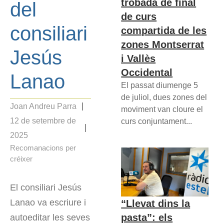
trobada de final
del
de curs
consiliari
compartida de les
zones Montserrat
Jesús
i Vallès
Occidental
Lanao
El passat diumenge 5
de juliol, dues zones del
Joan Andreu Parra
moviment van cloure el
12 de setembre de
curs conjuntament...
2025
Recomanacions per
créixer
El consiliari Jesús
Lanao va escriure i
“Llevat dins la
pasta”: els
autoeditar les seves