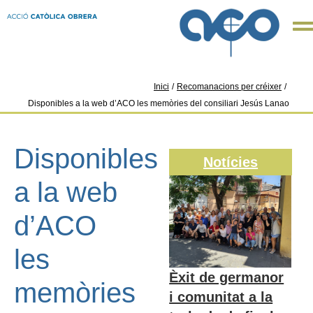
Inici
/
Recomanacions per créixer
/
Disponibles a la web d’ACO les memòries del consiliari Jesús Lanao
Disponibles
Notícies
a la web
d’ACO
les
Èxit de germanor
memòries
i comunitat a la