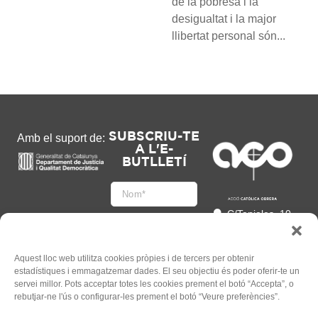
de la pobresa i la
desigualtat i la major
llibertat personal són...
SUBSCRIU-TE
Amb el suport de:
A L'E-
BUTLLETÍ
C/Tapioles, 10
2n, 08004
Barcelona
93 505 86 86
Aquest lloc web utilitza cookies pròpies i de tercers per obtenir
estadístiques i emmagatzemar dades. El seu objectiu és poder oferir-te un
hola@acocat.org
servei millor. Pots acceptar totes les cookies prement el botó “Accepta”, o
Accepto
rebutjar-ne l'ús o configurar-les prement el botó “Veure preferències”.
l'
Informació legal
*