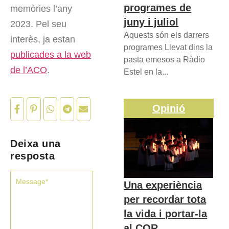
programes de
memòries l’any
juny i juliol
2023. Pel seu
Aquests són els darrers
interès, ja estan
programes Llevat dins la
publicades a la web
pasta emesos a Ràdio
de l’ACO
.
Estel en la...
Opinió
Deixa una
resposta
Una experiència
per recordar tota
la vida i portar-la
al COR