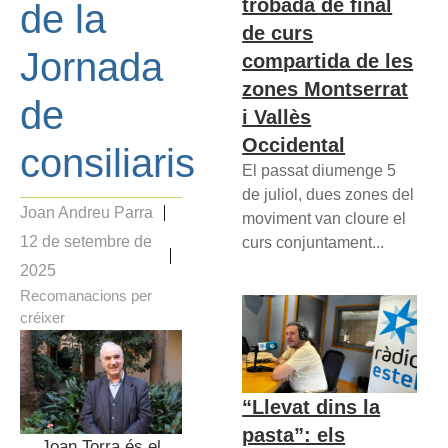
trobada de final
de la
de curs
Jornada
compartida de les
zones Montserrat
de
i Vallès
Occidental
consiliaris
El passat diumenge 5
de juliol, dues zones del
Joan Andreu Parra
moviment van cloure el
12 de setembre de
curs conjuntament...
2025
Recomanacions per
créixer
“Llevat dins la
pasta”: els
Joan Torra és el