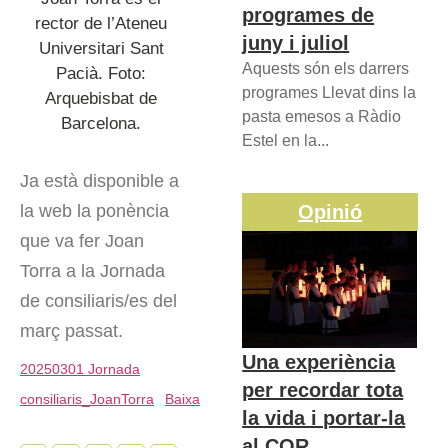
programes de
rector de l’Ateneu
juny i juliol
Universitari Sant
Aquests són els darrers
Pacià. Foto:
programes Llevat dins la
Arquebisbat de
pasta emesos a Ràdio
Barcelona.
Estel en la...
Ja està disponible a
la web la ponència
Opinió
que va fer Joan
Torra a la Jornada
de consiliaris/es del
març passat.
Una experiència
20250301 Jornada
per recordar tota
consiliaris_JoanTorra
Baixa
la vida i portar-la
al COR