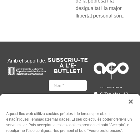
de la pobresa i la
desigualtat i la major
llibertat personal són...
SUBSCRIU-TE
Amb el suport de:
A L'E-
BUTLLETÍ
C/Tapioles, 10
2n, 08004
Barcelona
93 505 86 86
Aquest lloc web utilitza cookies pròpies i de tercers per obtenir
estadístiques i emmagatzemar dades. El seu objectiu és poder oferir-te un
hola@acocat.org
servei millor. Pots acceptar totes les cookies prement el botó “Accepta”, o
Accepto
rebutjar-ne l'ús o configurar-les prement el botó “Veure preferències”.
l'
Informació legal
*