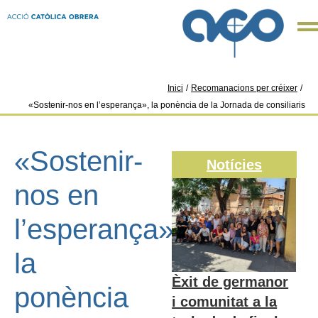
Inici
/
Recomanacions per créixer
/
«Sostenir-nos en l’esperança», la ponència de la Jornada de consiliaris
«Sostenir-
Notícies
nos en
l’esperança»,
la
Èxit de germanor
ponència
i comunitat a la