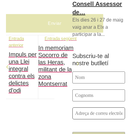
Consell Assessor
de…
Els dies 26 i 27 de maig
vaig anar a Elx a
participar a la...
Entrada
Entrada següent
anterior
In memoriam
Impuls per
Socorro de
Subscriu-te al
una Llei
las Heras,
nostre butlletí
integral
militant de la
contra els
zona
delictes
Montserrat
d’odi