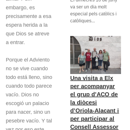
va ser un dia molt
embargo, es
especial pels catòlics i
precisamente a esa
catòliques...
espera herida a la
que Dios se atreve
a entrar.
Porque el Adviento
no se vive cuando
todo está lleno, sino
Una visita a Elx
per acompanyar
cuando todo parece
el grup d’ACO de
vacío. Dios no
la diòcesi
escogió un palacio
d’Oriola-Alacant i
para nacer, sino un
per participar al
pesebre vacío. Y tal
Consell Assessor
vez por eso este