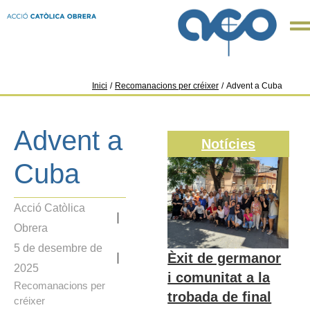
Inici
/
Recomanacions per créixer
/
Advent a Cuba
Advent a
Notícies
Cuba
Acció Catòlica
Obrera
5 de desembre de
Èxit de germanor
2025
i comunitat a la
Recomanacions per
trobada de final
créixer