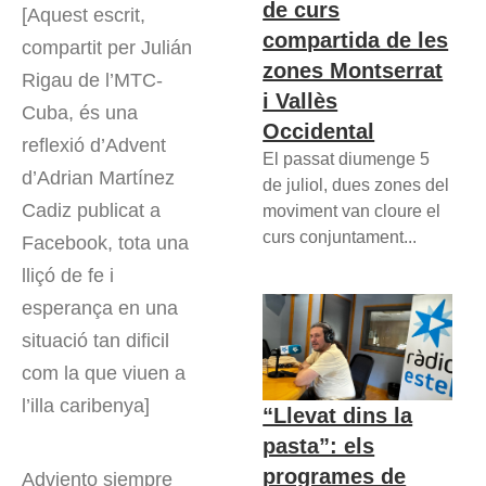
de curs
[Aquest escrit,
compartida de les
compartit per Julián
zones Montserrat
Rigau de l’MTC-
i Vallès
Cuba, és una
Occidental
reflexió d’Advent
El passat diumenge 5
d’Adrian Martínez
de juliol, dues zones del
Cadiz publicat a
moviment van cloure el
curs conjuntament...
Facebook, tota una
lliçó de fe i
esperança en una
situació tan dificil
com la que viuen a
l’illa caribenya]
“Llevat dins la
pasta”: els
programes de
Adviento siempre