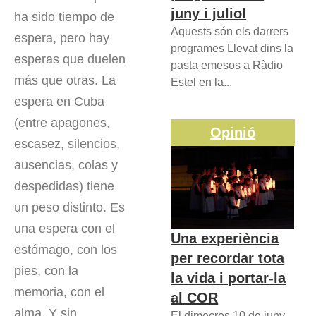
juny i juliol
ha sido tiempo de
Aquests són els darrers
espera, pero hay
programes Llevat dins la
esperas que duelen
pasta emesos a Ràdio
más que otras. La
Estel en la...
espera en Cuba
(entre apagones,
Opinió
escasez, silencios,
ausencias, colas y
despedidas) tiene
un peso distinto. Es
una espera con el
Una experiència
estómago, con los
per recordar tota
pies, con la
la vida i portar-la
memoria, con el
al COR
alma. Y sin
El dimecres 10 de juny