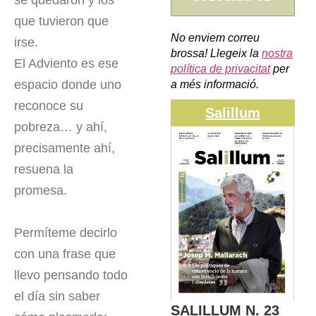
se quedaron y los
que tuvieron que
No enviem correu
irse.
brossa! Llegeix la
nostra
El Adviento es ese
política de privacitat
per
espacio donde uno
a més informació.
reconoce su
Salillum
pobreza… y ahí,
precisamente ahí,
resuena la
promesa.
Permíteme decirlo
con una frase que
llevo pensando todo
el día sin saber
SALILLUM N. 23