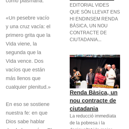
cómo plasmarla:
EDITORIAL VIDES
QUE SÓN LLEVAT ENS
«Un pesebre vacío
HI ENDINSEM RENDA
BÀSICA, UN NOU
y una cruz vacía: el
CONTRACTE DE
primero grita que la
CIUTADANIA...
Vida viene, la
segunda que la
Vida vence. Dos
vacíos que están
más llenos que
cualquier plenitud.»
Renda Bàsica, un
nou contracte de
En eso se sostiene
ciutadania
nuestra fe: en que
La reducció immediata
Dios sabe hablar
de la pobresa i la