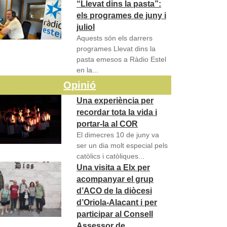
“Llevat dins la pasta”:
els programes de juny i
juliol
Aquests són els darrers
programes Llevat dins la
pasta emesos a Ràdio Estel
en la...
Opinió
Una experiència per
recordar tota la vida i
portar-la al COR
El dimecres 10 de juny va
ser un dia molt especial pels
catòlics i catòliques...
Una visita a Elx per
acompanyar el grup
d’ACO de la diòcesi
d’Oriola-Alacant i per
participar al Consell
Assessor de…