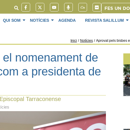
FES UN D
QUI SOM
NOTÍCIES
AGENDA
REVISTA SALILLUM
Inici
/
Notícies
/
Aprovat pels bisbes 
s el nomenament de
com a presidenta de
 Episcopal Tarraconense
ícies