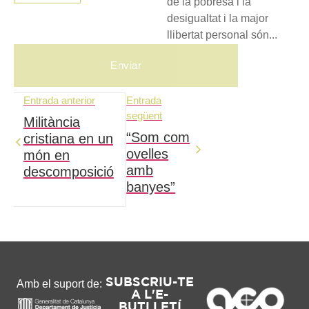
de la pobresa i la
desigualtat i la major
llibertat personal són...
Entrada anterior
Entrada
següent
Militància
“Som com
cristiana en un
ovelles
món en
amb
descomposició
banyes”
SUBSCRIU-TE
Amb el suport de:
A L'E-
BUTLLETÍ