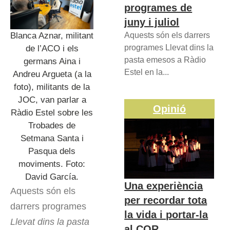
programes de
juny i juliol
Blanca Aznar, militant
Aquests són els darrers
programes Llevat dins la
de l’ACO i els
pasta emesos a Ràdio
germans Aina i
Estel en la...
Andreu Argueta (a la
foto), militants de la
JOC, van parlar a
Opinió
Ràdio Estel sobre les
Trobades de
Setmana Santa i
Pasqua dels
moviments. Foto:
David García.
Una experiència
Aquests són els
per recordar tota
darrers programes
la vida i portar-la
Llevat dins la pasta
al COR