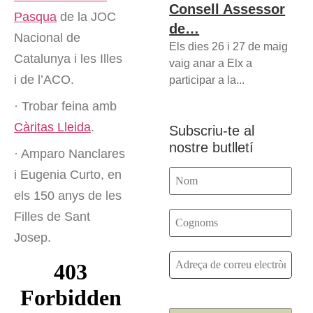
Consell Assessor
Pasqua
de la JOC
de…
Nacional de
Els dies 26 i 27 de maig
Catalunya i les Illes
vaig anar a Elx a
i de l’ACO.
participar a la...
· Trobar feina amb
Càritas Lleida
.
Subscriu-te al
nostre butlletí
· Amparo Nanclares
i Eugenia Curto, en
els 150 anys de les
Filles de Sant
Josep.