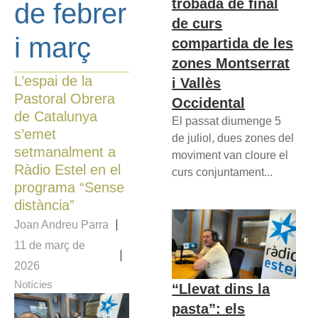
trobada de final
de febrer
de curs
i març
compartida de les
zones Montserrat
L’espai de la
i Vallès
Pastoral Obrera
Occidental
de Catalunya
El passat diumenge 5
s’emet
de juliol, dues zones del
setmanalment a
moviment van cloure el
Ràdio Estel en el
curs conjuntament...
programa “Sense
distància”
Joan Andreu Parra
11 de març de
2026
Notícies
“Llevat dins la
pasta”: els