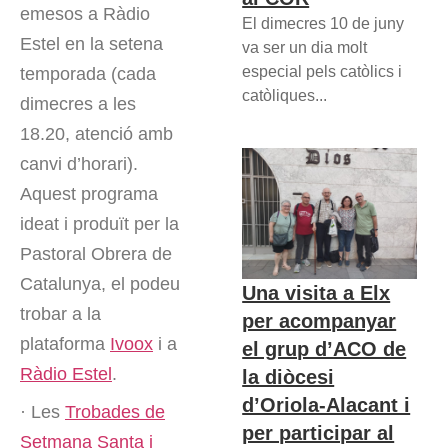
emesos a Ràdio
El dimecres 10 de juny
Estel en la setena
va ser un dia molt
especial pels catòlics i
temporada (cada
catòliques...
dimecres a les
18.20, atenció amb
canvi d’horari).
Aquest programa
ideat i produït per la
Pastoral Obrera de
Catalunya, el podeu
Una visita a Elx
trobar a la
per acompanyar
plataforma
Ivoox
i a
el grup d’ACO de
Ràdio Estel
.
la diòcesi
d’Oriola-Alacant i
· Les
Trobades de
per participar al
Setmana Santa i