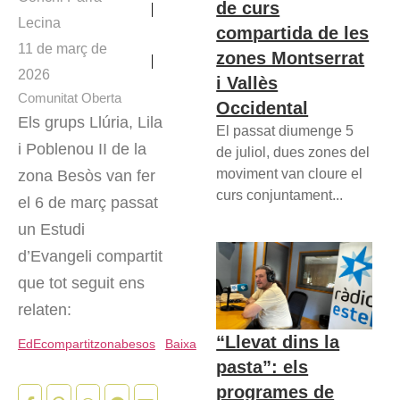
de curs
Lecina
compartida de les
11 de març de
zones Montserrat
2026
i Vallès
Comunitat Oberta
Occidental
Els grups Llúria, Lila
El passat diumenge 5
i Poblenou II de la
de juliol, dues zones del
moviment van cloure el
zona Besòs van fer
curs conjuntament...
el 6 de març passat
un Estudi
d’Evangeli compartit
que tot seguit ens
relaten:
“Llevat dins la
EdEcompartitzonabesos
Baixa
pasta”: els
programes de