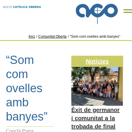
Inici
/
Comunitat Oberta
/
“Som com ovelles amb banyes”
“Som
Notícies
com
ovelles
amb
Èxit de germanor
banyes”
i comunitat a la
trobada de final
Conchi Parra