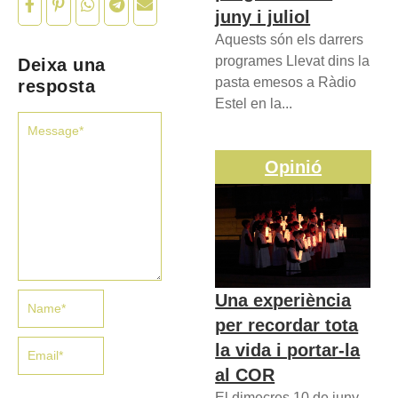
juny i juliol
Aquests són els darrers
programes Llevat dins la
Deixa una
pasta emesos a Ràdio
resposta
Estel en la...
Opinió
Una experiència
per recordar tota
la vida i portar-la
al COR
El dimecres 10 de juny