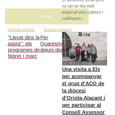
va ser un dia molt
especial pels catòlics i
catòliques...
Entrada anterior
Entrada següent
“Llevat dins la
Per
pasta”: els
Quaresma,
programes de
dejuni digital
febrer i març
Una visita a Elx
per acompanyar
el grup d’ACO de
la diòcesi
d’Oriola-Alacant i
per participar al
Consell Assessor