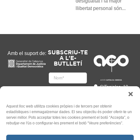
desigualtat i la major
llibertat personal són...
SUBSCRIU-TE
Amb el suport de:
A L'E-
BUTLLETÍ
C/Tapioles, 10
2n, 08004
Barcelona
93 505 86 86
Aquest lloc web utilitza cookies pròpies i de tercers per obtenir
estadístiques i emmagatzemar dades. El seu objectiu és poder oferir-te un
hola@acocat.org
servei millor. Pots acceptar totes les cookies prement el botó “Accepta”, o
Accepto
rebutjar-ne l'ús o configurar-les prement el botó “Veure preferències”.
l'
Informació legal
*