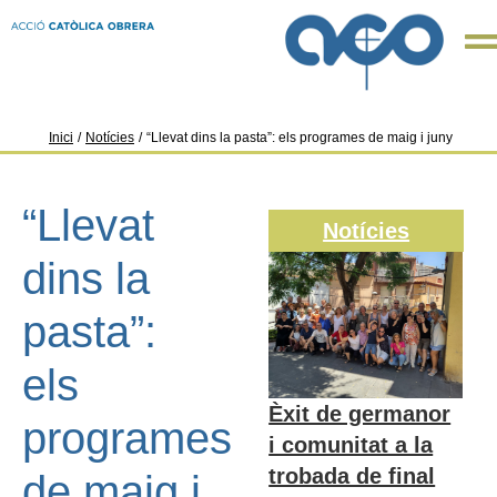
Inici
/
Notícies
/
“Llevat dins la pasta”: els programes de maig i juny
“Llevat
Notícies
dins la
pasta”:
els
Èxit de germanor
programes
i comunitat a la
trobada de final
de maig i