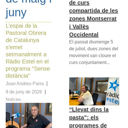
de curs
juny
compartida de les
zones Montserrat
L’espai de la
i Vallès
Pastoral Obrera
Occidental
de Catalunya
El passat diumenge 5
s’emet
de juliol, dues zones del
setmanalment a
moviment van cloure el
Ràdio Estel en el
curs conjuntament...
programa “Sense
distància”
Joan Andreu Parra
9 de juny de 2026
Notícies
“Llevat dins la
pasta”: els
programes de