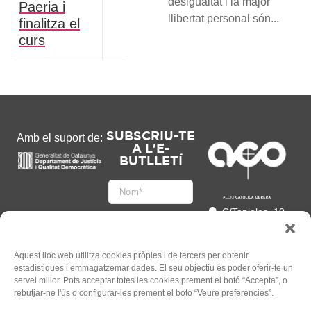
desigualtat i la major
Paeria i
llibertat personal són...
finalitza el
curs
SUBSCRIU-TE
Amb el suport de:
A L'E-
BUTLLETÍ
C/Tapioles, 10
2n, 08004
Barcelona
93 505 86 86
Aquest lloc web utilitza cookies pròpies i de tercers per obtenir
estadístiques i emmagatzemar dades. El seu objectiu és poder oferir-te un
hola@acocat.org
servei millor. Pots acceptar totes les cookies prement el botó “Accepta”, o
Accepto
rebutjar-ne l'ús o configurar-les prement el botó “Veure preferències”.
l'
Informació legal
*