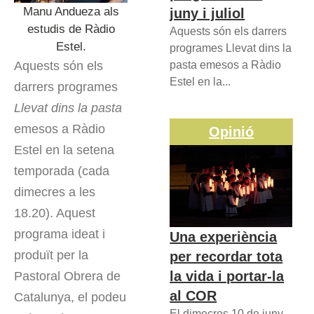
Manu Andueza als
juny i juliol
estudis de Ràdio
Aquests són els darrers
Estel.
programes Llevat dins la
Aquests són els
pasta emesos a Ràdio
Estel en la...
darrers programes
Llevat dins la pasta
emesos a Ràdio
Opinió
Estel en la setena
temporada (cada
dimecres a les
18.20). Aquest
programa ideat i
Una experiència
produït per la
per recordar tota
la vida i portar-la
Pastoral Obrera de
al COR
Catalunya, el podeu
El dimecres 10 de juny