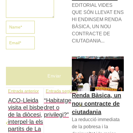
EDITORIAL VIDES
QUE SÓN LLEVAT ENS
HI ENDINSEM RENDA
BÀSICA, UN NOU
CONTRACTE DE
CIUTADANIA...
Entrada anterior
Entrada següent
Renda Bàsica, un
ACO-Lleida
“Habitatge
nou contracte de
visita el bisbe
dret o
ciutadania
de la diòcesi,
privilegi?”
La reducció immediata
interpel·la els
de la pobresa i la
partits de La