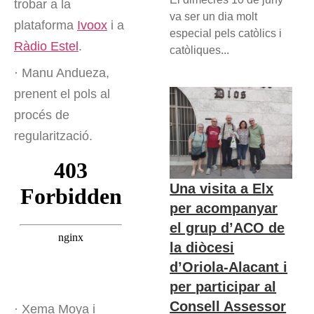
trobar a la
va ser un dia molt
plataforma
Ivoox
i a
especial pels catòlics i
Ràdio Estel
.
catòliques...
· Manu Andueza,
prenent el pols al
procés de
regularització.
Una visita a Elx
per acompanyar
el grup d’ACO de
la diòcesi
d’Oriola-Alacant i
per participar al
Consell Assessor
· Xema Moya i