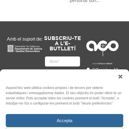
personal són...
SUBSCRIU-TE
Amb el suport de:
A L'E-
BUTLLETÍ
C/Tapioles, 10
2n, 08004
Barcelona
93 505 86 86
Aquest lloc web utilitza cookies pròpies i de tercers per obtenir
estadístiques i emmagatzemar dades. El seu objectiu és poder oferir-te un
hola@acocat.org
servei millor. Pots acceptar totes les cookies prement el botó “Accepta”, o
Accepto
rebutjar-ne l'ús o configurar-les prement el botó “Veure preferències”.
l'
Informació legal
*
Accepta