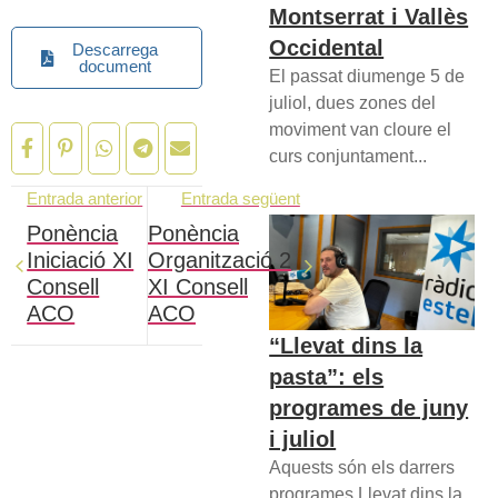
Montserrat i Vallès
Occidental
Descarrega
document
El passat diumenge 5 de
juliol, dues zones del
moviment van cloure el
curs conjuntament...
Entrada anterior
Entrada següent
Ponència
Ponència
Iniciació XI
Organització 2
Consell
XI Consell
ACO
ACO
“Llevat dins la
pasta”: els
programes de juny
i juliol
Aquests són els darrers
programes Llevat dins la