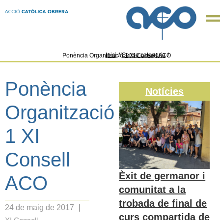
Inici
/
Sense categoria
/
Ponència Organització 1 XI Consell ACO
Ponència
Notícies
Organització
1 XI
Consell
Èxit de germanor i
ACO
comunitat a la
trobada de final de
24 de maig de 2017
curs compartida de