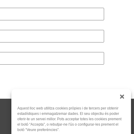
Aquest lloc web utilitza cookies pròpies i de tercers per obtenir
estadístiques i emmagatzemar dades. El seu objectiu és poder
oferir-te un servei millor. Pots acceptar totes les cookies prement
el botó “Accepta”, o rebutjar-ne l'ús o configurar-les prement el
botó “Veure preferències”.