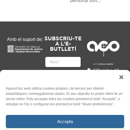
personal són...
SUBSCRIU-TE
Amb el suport de:
A L'E-
BUTLLETÍ
C/Tapioles, 10
2n, 08004
Barcelona
93 505 86 86
Aquest lloc web utilitza cookies pròpies i de tercers per obtenir
estadístiques i emmagatzemar dades. El seu objectiu és poder oferir-te un
hola@acocat.org
servei millor. Pots acceptar totes les cookies prement el botó “Accepta”, o
Accepto
rebutjar-ne l'ús o configurar-les prement el botó “Veure preferències”.
l'
Informació legal
*
Accepta