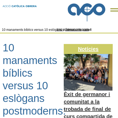
Inici
/
Sense categoria
/
10 manaments bíblics versus 10 eslògans postmoderns: cartell
10
Notícies
manaments
bíblics
versus 10
Èxit de germanor i
eslògans
comunitat a la
postmoderns:
trobada de final de
curs compartida de