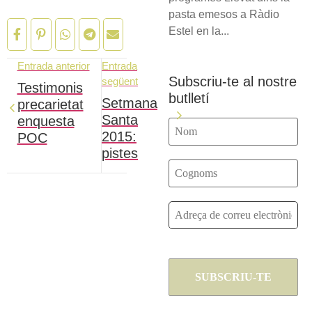
pasta emesos a Ràdio
Estel en la...
Entrada anterior
Entrada
Subscriu-te al nostre
següent
Testimonis
butlletí
Setmana
precarietat
Santa
enquesta
2015:
POC
pistes