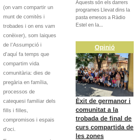
Aquests són els darrers
(on vam compartir un
programes Llevat dins la
munt de comitès i
pasta emesos a Ràdio
Estel en la...
trobades i on ens vam
conèixer), som laiques
de l’Assumpció i
Opinió
d’aquí fa temps que
compartim vida
comunitària: dies de
pregària en família,
processos de
Èxit de germanor i
catequesi familiar dels
comunitat a la
fills i filles,
trobada de final de
compromisos i espais
curs compartida de
d’oci.
les zones