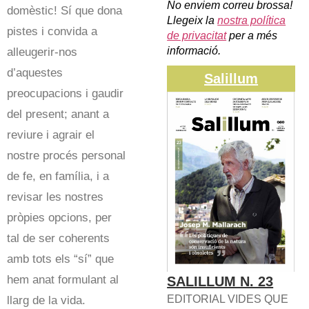
No enviem correu brossa!
domèstic! Sí que dona
Llegeix la
nostra política
pistes i convida a
de privacitat
per a més
informació.
alleugerir-nos
d’aquestes
Salillum
preocupacions i gaudir
del present; anant a
reviure i agrair el
nostre procés personal
de fe, en família, i a
revisar les nostres
pròpies opcions, per
tal de ser coherents
amb tots els “sí” que
hem anat formulant al
SALILLUM N. 23
EDITORIAL VIDES QUE
llarg de la vida.