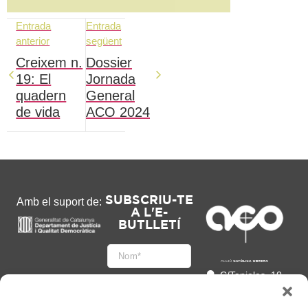
Entrada
Entrada
anterior
següent
Creixem n.
Dossier
19: El
Jornada
quadern
General
de vida
ACO 2024
SUBSCRIU-TE
Amb el suport de:
A L'E-
BUTLLETÍ
C/Tapioles, 10
2n, 08004
Barcelona