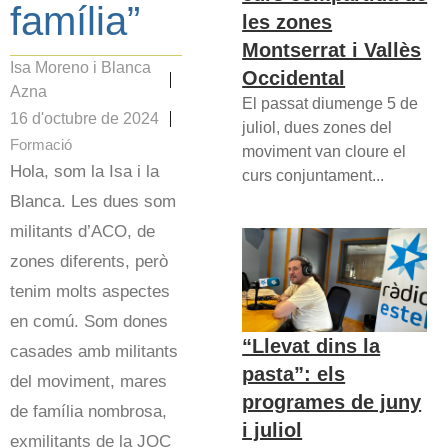
família”
les zones
Montserrat i Vallès
Isa Moreno i Blanca
Occidental
Azna
El passat diumenge 5 de
16 d'octubre de 2024
juliol, dues zones del
Formació
moviment van cloure el
Hola, som la Isa i la
curs conjuntament...
Blanca. Les dues som
militants d’ACO, de
zones diferents, però
tenim molts aspectes
en comú. Som dones
“Llevat dins la
casades amb militants
pasta”: els
del moviment, mares
programes de juny
de família nombrosa,
i juliol
exmilitants de la JOC