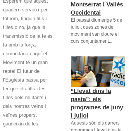
Esperem que aquest
Montserrat i Vallès
quadern serveixi per
Occidental
tothom, tinguin fills i
El passat diumenge 5 de
juliol, dues zones del
filles o no, ja que la
moviment van cloure el
transmissió de la fe es
curs conjuntament...
fa amb la força
comunitària i aquí el
Moviment té un gran
repte! El futur de
l’Església passa per
fer que els fills i les
“Llevat dins la
filles dels militants i
pasta”: els
dels nostres veïns i
programes de juny
i juliol
veïnes propers,
Aquests són els darrers
gaudeixin de les
programes Llevat dins la