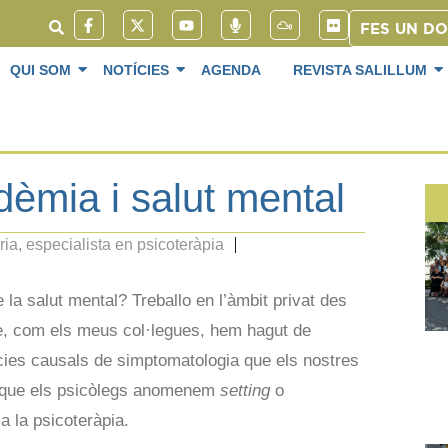
FES UN D
QUI SOM
NOTÍCIES
AGENDA
REVISTA SALILLUM
èmia i salut mental
a, especialista en psicoteràpia
 la salut mental? Treballo en l’àmbit privat des
que, com els meus col·legues, hem hagut de
ncies causals de simptomatologia que els nostres
lò que els psicòlegs anomenem
setting
o
a la psicoteràpia.