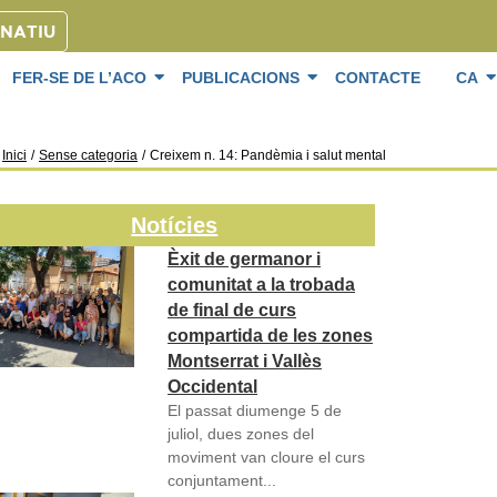
ONATIU
FER-SE DE L’ACO
PUBLICACIONS
CONTACTE
CA
Inici
/
Sense categoria
/
Creixem n. 14: Pandèmia i salut mental
Notícies
Èxit de germanor i
comunitat a la trobada
de final de curs
compartida de les zones
Montserrat i Vallès
Occidental
El passat diumenge 5 de
juliol, dues zones del
moviment van cloure el curs
conjuntament...