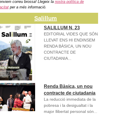
enviem correu brossa! Llegeix la
nostra política de
acitat
per a més informació.
Salillum
SALILLUM N. 23
EDITORIAL VIDES QUE SÓN
LLEVAT ENS HI ENDINSEM
RENDA BÀSICA, UN NOU
CONTRACTE DE
CIUTADANIA...
Renda Bàsica, un nou
contracte de ciutadania
La reducció immediata de la
pobresa i la desigualtat i la
major llibertat personal són...