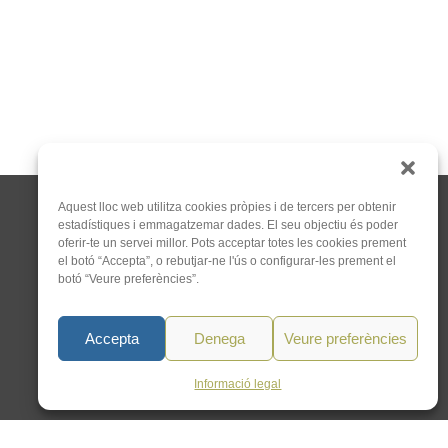
Aquest lloc web utilitza cookies pròpies i de tercers per obtenir
estadístiques i emmagatzemar dades. El seu objectiu és poder
oferir-te un servei millor. Pots acceptar totes les cookies prement
el botó “Accepta”, o rebutjar-ne l'ús o configurar-les prement el
botó “Veure preferències”.
C/Tapioles, 10 2n, 08004
Barcelona
Accepta
Denega
Veure preferències
93 505 86 86
hola@acocat.org
Informació legal