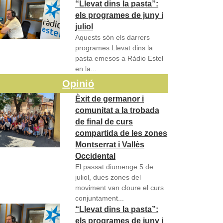
“Llevat dins la pasta”:
els programes de juny i
juliol
Aquests són els darrers
programes Llevat dins la
pasta emesos a Ràdio Estel
en la...
Opinió
Èxit de germanor i
comunitat a la trobada
de final de curs
compartida de les zones
Montserrat i Vallès
Occidental
El passat diumenge 5 de
juliol, dues zones del
moviment van cloure el curs
conjuntament...
“Llevat dins la pasta”:
els programes de juny i