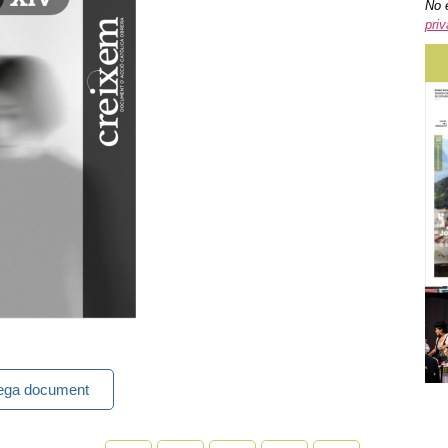
No 
priv
ega document