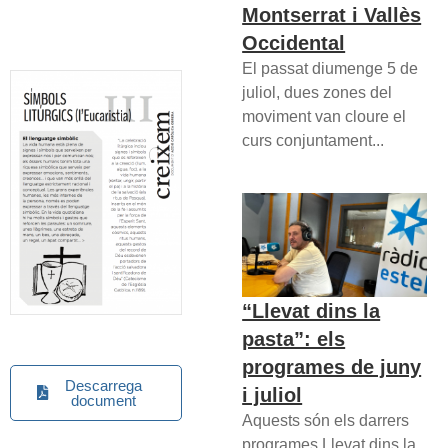
Montserrat i Vallès
Occidental
El passat diumenge 5 de
juliol, dues zones del
moviment van cloure el
curs conjuntament...
“Llevat dins la
pasta”: els
programes de juny
Descarrega
i juliol
document
Aquests són els darrers
programes Llevat dins la