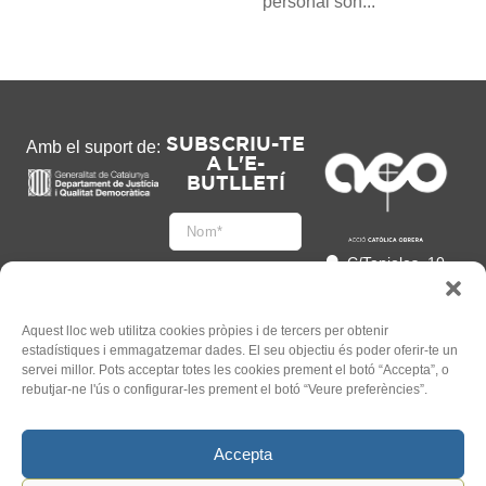
personal són...
SUBSCRIU-TE
Amb el suport de:
A L'E-
BUTLLETÍ
C/Tapioles, 10
2n, 08004
Barcelona
93 505 86 86
Aquest lloc web utilitza cookies pròpies i de tercers per obtenir
estadístiques i emmagatzemar dades. El seu objectiu és poder oferir-te un
hola@acocat.org
servei millor. Pots acceptar totes les cookies prement el botó “Accepta”, o
Accepto
rebutjar-ne l'ús o configurar-les prement el botó “Veure preferències”.
l'
Informació legal
*
Accepta