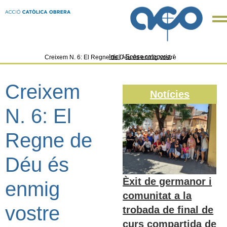
Inici
/
Sense categoria
/
Creixem N. 6: El Regne de Déu és enmig vostre
Creixem
Notícies
N. 6: El
Regne de
Déu és
Èxit de germanor i
enmig
comunitat a la
vostre
trobada de final de
curs compartida de