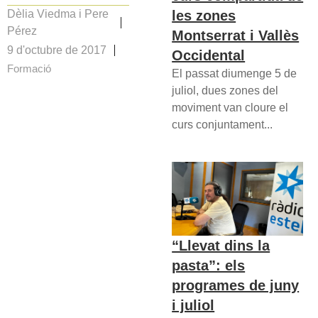
les zones
Dèlia Viedma i Pere
Pérez
Montserrat i Vallès
9 d'octubre de 2017
Occidental
Formació
El passat diumenge 5 de
juliol, dues zones del
moviment van cloure el
curs conjuntament...
“Llevat dins la
pasta”: els
programes de juny
i juliol