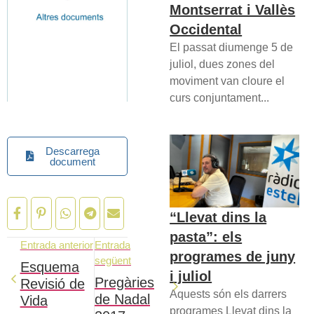
Montserrat i Vallès
Occidental
El passat diumenge 5 de
juliol, dues zones del
moviment van cloure el
curs conjuntament...
Descarrega
document
“Llevat dins la
pasta”: els
Entrada anterior
Entrada
programes de juny
següent
Esquema
i juliol
Pregàries
Revisió de
Aquests són els darrers
de Nadal
Vida
programes Llevat dins la