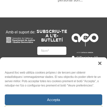
personal són...
SUBSCRIU-TE
Amb el suport de:
A L'E-
BUTLLETÍ
C/Tapioles, 10
2n, 08004
Barcelona
93 505 86 86
Aquest lloc web utilitza cookies pròpies i de tercers per obtenir
estadístiques i emmagatzemar dades. El seu objectiu és poder oferir-te un
hola@acocat.org
servei millor. Pots acceptar totes les cookies prement el botó “Accepta”, o
Accepto
rebutjar-ne l'ús o configurar-les prement el botó “Veure preferències”.
l'
Informació legal
*
Accepta