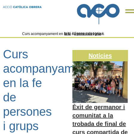
Inici
/
Sense categoria
/
Curs acompanyament en la fe de persones i grups
Curs
Notícies
acompanyament
en la fe
de
Èxit de germanor i
persones
comunitat a la
i grups
trobada de final de
curs compartida de