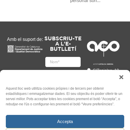
personal són...
SUBSCRIU-TE
Amb el suport de:
A L'E-
BUTLLETÍ
C/Tapioles, 10
2n, 08004
Barcelona
93 505 86 86
Aquest lloc web utilitza cookies pròpies i de tercers per obtenir
estadístiques i emmagatzemar dades. El seu objectiu és poder oferir-te un
hola@acocat.org
servei millor. Pots acceptar totes les cookies prement el botó “Accepta”, o
Accepto
rebutjar-ne l'ús o configurar-les prement el botó “Veure preferències”.
l'
Informació legal
*
Accepta