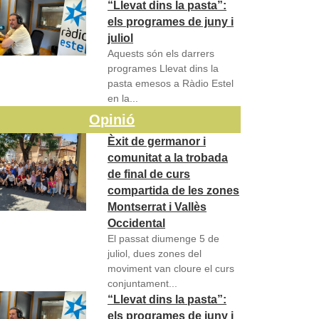
“Llevat dins la pasta”:
els programes de juny i
juliol
Aquests són els darrers
programes Llevat dins la
pasta emesos a Ràdio Estel
en la...
Opinió
Èxit de germanor i
comunitat a la trobada
de final de curs
compartida de les zones
Montserrat i Vallès
Occidental
El passat diumenge 5 de
juliol, dues zones del
moviment van cloure el curs
conjuntament...
“Llevat dins la pasta”:
els programes de juny i