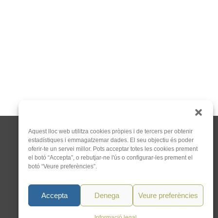
Aquest lloc web utilitza cookies pròpies i de tercers per obtenir
estadístiques i emmagatzemar dades. El seu objectiu és poder
oferir-te un servei millor. Pots acceptar totes les cookies prement
el botó “Accepta”, o rebutjar-ne l'ús o configurar-les prement el
botó “Veure preferències”.
C/Tapioles, 10 2n, 08004
Barcelona
Accepta
Denega
Veure preferències
93 505 86 86
hola@acocat.org
Informació legal