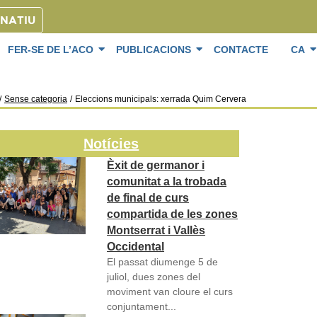
ONATIU
FER-SE DE L’ACO
PUBLICACIONS
CONTACTE
CA
/
Sense categoria
/
Eleccions municipals: xerrada Quim Cervera
Notícies
Èxit de germanor i
comunitat a la trobada
de final de curs
compartida de les zones
Montserrat i Vallès
Occidental
El passat diumenge 5 de
juliol, dues zones del
moviment van cloure el curs
conjuntament...