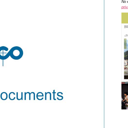
No 
priv