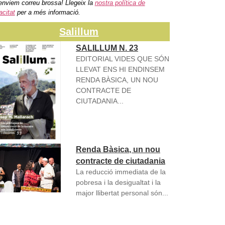
enviem correu brossa! Llegeix la
nostra política de
acitat
per a més informació.
Salillum
SALILLUM N. 23
EDITORIAL VIDES QUE SÓN
LLEVAT ENS HI ENDINSEM
RENDA BÀSICA, UN NOU
CONTRACTE DE
CIUTADANIA...
Renda Bàsica, un nou
contracte de ciutadania
La reducció immediata de la
pobresa i la desigualtat i la
major llibertat personal són...