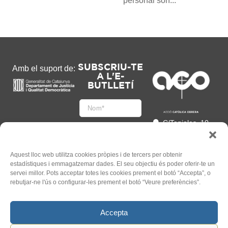
personal són...
SUBSCRIU-TE
Amb el suport de:
A L'E-
BUTLLETÍ
C/Tapioles, 10
2n, 08004
Barcelona
93 505 86 86
Aquest lloc web utilitza cookies pròpies i de tercers per obtenir
estadístiques i emmagatzemar dades. El seu objectiu és poder oferir-te un
hola@acocat.org
servei millor. Pots acceptar totes les cookies prement el botó “Accepta”, o
Accepto
rebutjar-ne l'ús o configurar-les prement el botó “Veure preferències”.
l'
Informació legal
*
Accepta