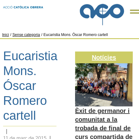
Inici
/
Sense categoria
/
Eucaristia Mons. Óscar Romero cartell
Eucaristia
Notícies
Mons.
Óscar
Romero
Èxit de germanor i
cartell
comunitat a la
trobada de final de
curs compartida de
11 de març de 2015