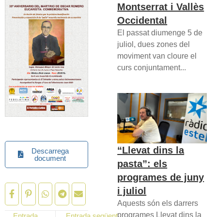
Montserrat i Vallès
Occidental
El passat diumenge 5 de
juliol, dues zones del
moviment van cloure el
curs conjuntament...
“Llevat dins la
Descarrega
document
pasta”: els
programes de juny
i juliol
Aquests són els darrers
programes Llevat dins la
Entrada
Entrada següent