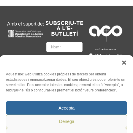
SUBSCRIU-TE
Amb el suport de:
A L'E-
BUTLLETÍ
C/Tapioles, 10
2n, 08004
Barcelona
93 505 86 86
Aquest lloc web utilitza cookies pròpies i de tercers per obtenir
estadístiques i emmagatzemar dades. El seu objectiu és poder oferir-te un
hola@acocat.org
servei millor. Pots acceptar totes les cookies prement el botó “Accepta”, o
Accepto
rebutjar-ne l'ús o configurar-les prement el botó “Veure preferències”.
l'
Informació legal
*
Accepta
Denega