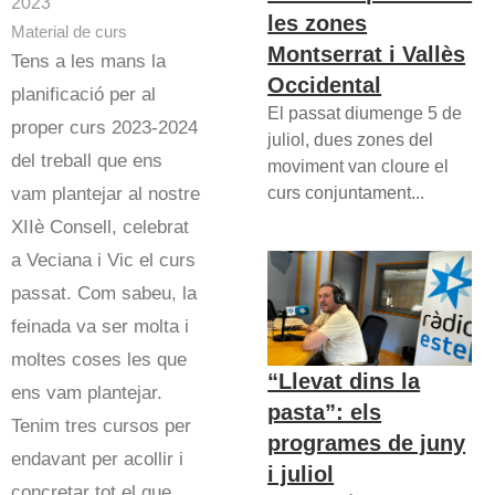
2023
les zones
Material de curs
Montserrat i Vallès
Tens a les mans la
Occidental
planificació per al
El passat diumenge 5 de
proper curs 2023-2024
juliol, dues zones del
del treball que ens
moviment van cloure el
curs conjuntament...
vam plantejar al nostre
XIIè Consell, celebrat
a Veciana i Vic el curs
passat. Com sabeu, la
feinada va ser molta i
moltes coses les que
“Llevat dins la
ens vam plantejar.
pasta”: els
Tenim tres cursos per
programes de juny
endavant per acollir i
i juliol
concretar tot el que