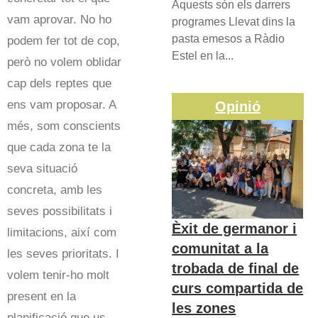
Aquests són els darrers
vam aprovar. No ho
programes Llevat dins la
pasta emesos a Ràdio
podem fer tot de cop,
Estel en la...
però no volem oblidar
cap dels reptes que
ens vam proposar. A
Opinió
més, som conscients
que cada zona te la
seva situació
concreta, amb les
seves possibilitats i
Èxit de germanor i
limitacions, així com
comunitat a la
les seves prioritats. I
trobada de final de
volem tenir-ho molt
curs compartida de
present en la
les zones
planificació que us