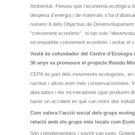
Ambiental. Penseu que l’economia ecològica 
despesa d’energia i de materials s’ha d’abaixar
número 8 dels Objectius de Desenvolupament 
“creixement econòmic”, ni tan sols “desenvol
incompatible creixement econòmic i evitar el c
Vostè és cofundador del Centre d’Ecologia 
30 anys va promoure el projecte Residu Mín
CEPA és part dels moviments ecologistes, en e
nuclear i altres eren més conservacionistes. V
abocadors i les incineradores (que produïen di
haver un accident en què van morir dos trebal
Com valora l’acció social dels grups ecolo
relació amb els grups més locals com Ecolo
Són complementaris i sovint van junts. Green