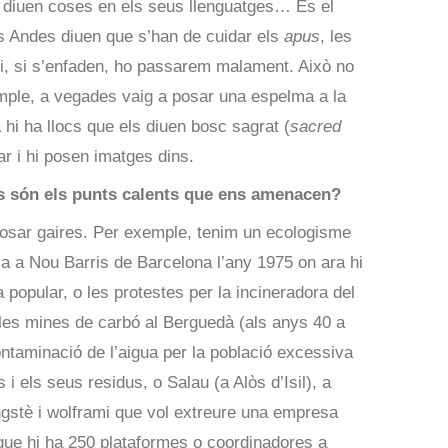
e diuen coses en els seus llenguatges… És el
ls Andes diuen que s’han de cuidar els
apus
, les
i, si s’enfaden, ho passarem malament. Això no
mple, a vegades vaig a posar una espelma a la
 hi ha llocs que els diuen bosc sagrat (
sacred
r i hi posen imatges dins.
ns són els punts calents que ens amenacen?
posar gaires. Per exemple, tenim un ecologisme
via a Nou Barris de Barcelona l’any 1975 on ara hi
a popular, o les protestes per la incineradora del
les mines de carbó al Berguedà (als anys 40 a
ntaminació de l’aigua per la població excessiva
s i els seus residus, o Salau (a Alòs d’Isil), a
ngstè i wolframi que vol extreure una empresa
a que hi ha 250 plataformes o coordinadores a