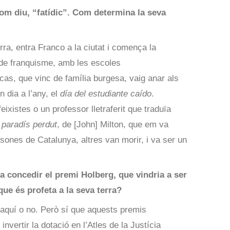
com diu, “fatídic”. Com determina la seva
ra, entra Franco a la ciutat i comença la
de franquisme, amb les escoles
 cas, que vinc de família burgesa, vaig anar als
n dia a l’any, el
día del estudiante caído
.
ixistes o un professor lletraferit que traduïa
 paradís perdut
, de [John] Milton, que em va
rsones de Catalunya, altres van morir, i va ser un
a concedir el premi Holberg, que vindria a ser
que és profeta a la seva terra?
 aquí o no. Però sí que aquests premis
invertir la dotació en l’Atles de la Justícia