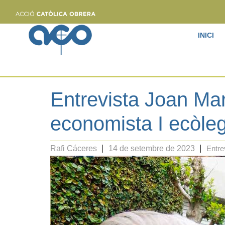
INICI
Entrevista Joan Mart
economista I ecòle
Rafi Cáceres
14 de setembre de 2023
Entre