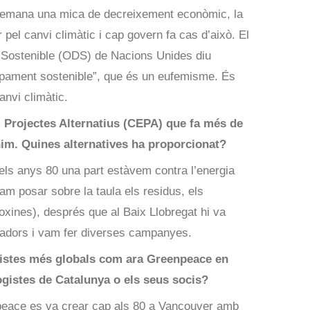
demana una mica de decreixement econòmic, la
 pel canvi climàtic i cap govern fa cas d’això. El
Sostenible (ODS) de Nacions Unides diu
upament sostenible”, que és un eufemisme. És
anvi climàtic.
i Projectes Alternatius (CEPA) que fa més de
im. Quines alternatives ha proporcionat?
ls anys 80 una part estàvem contra l’energia
am posar sobre la taula els residus, els
oxines), després que al Baix Llobregat hi va
ladors i vam fer diverses campanyes.
gistes més globals com ara Greenpeace en
gistes de Catalunya o els seus socis?
peace es va crear cap als 80 a Vancouver amb