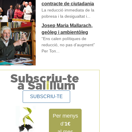
contracte de ciutadania
La reducció immediata de la
pobresa i la desigualtat i...
Josep Maria Mallarach,
geòleg i ambientòleg
“Ens calen polítiques de
reducció, no pas d’augment”
Per Ton...
Subscriu-te
a Sal
i
llum
SUBSCRIU-TE
Per menys
d’
1€
al mes