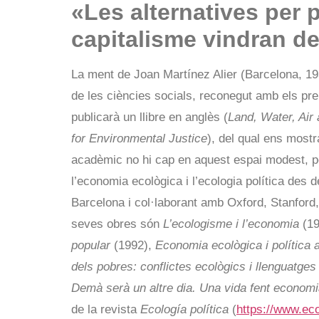
«Les alternatives per 
capitalisme vindran d
La ment de Joan Martínez Alier (Barcelona, 19
de les ciències socials, reconegut amb els pr
publicarà un llibre en anglès (
Land, Water, Ai
for Environmental Justice
), del qual ens mostr
acadèmic no hi cap en aquest espai modest, p
l’economia ecològica i l’ecologia política des 
Barcelona i col·laborant amb Oxford, Stanford, 
seves obres són
L’ecologisme i l’economia
(19
popular
(1992),
Economia ecològica i política 
dels pobres: conflictes ecològics i llenguatges
Demà serà un altre dia. Una vida fent economia
de la revista
Ecología política
(
https://www.ecol