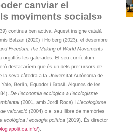
poder canviar el
els moviments socials»
39) continua ben activa. Aquest insigne català
emis Balzan (2020) i Holberg (2023), el desembre
r and Freedom: the Making of World Movements
a orgullós les galerades. El seu currículum
erò destacaríem que és un dels precursors de
de la seva càtedra a la Universitat Autònoma de
Yale, Berlín, Equador i Brasil. Algunes de les
84),
De l’economia ecològica a l’ecologisme
ambiental
(2001, amb Jordi Roca) i
L’ecologisme
 de valoració
(2004) o el seu llibre de memòries
 ecològica i ecologia política
(2019). És director
ogiapolitica.info/
).