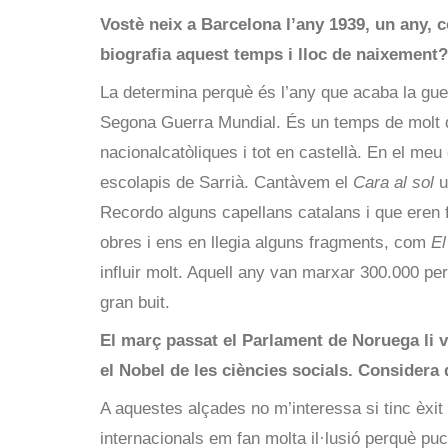
Vostè neix a Barcelona l’any 1939, un any, 
biografia aquest temps i lloc de naixement?
La determina perquè és l’any que acaba la guer
Segona Guerra Mundial. És un temps de molt 
nacionalcatòliques i tot en castellà. En el meu
escolapis de Sarrià. Cantàvem el
Cara al sol
u
Recordo alguns capellans catalans i que eren fe
obres i ens en llegia alguns fragments, com
El
influir molt. Aquell any van marxar 300.000 pe
gran buit.
El març passat el Parlament de Noruega li v
el Nobel de les ciències socials. Considera 
A aquestes alçades no m’interessa si tinc èxit
internacionals em fan molta il·lusió perquè puc 