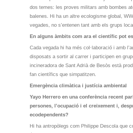
dos temes: les proves militars amb bombes atò
balenes. Hi ha un altre ecologisme global, WW
vegades, no s’entenen tant amb els grups loca
En alguns àmbits com ara el científic pot es
Cada vegada hi ha més col·laboració i amb l’a
disposats a sortir al carrer i participen en gr
incineradora de Sant Adrià de Besòs està produ
fan científics que simpatitzen.
Emergència climàtica i justícia ambiental
Yayo Herrero en una conferència recent parl
persones, l’ocupació i el creixement i, des
ecodependents?
Hi ha antropòlegs com Philippe Descola que co