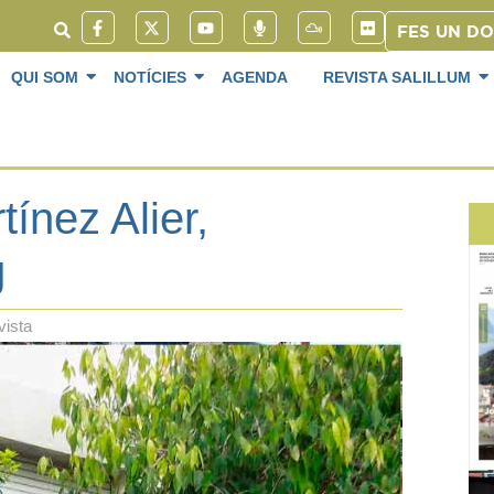
FES UN D
QUI SOM
NOTÍCIES
AGENDA
REVISTA SALILLUM
ínez Alier,
g
vista