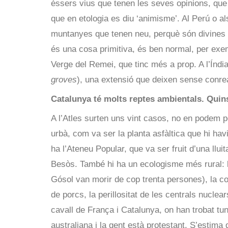
éssers vius que tenen les seves opinions, qu
que en etologia es diu ‘animisme’. Al Perú o a
muntanyes que tenen neu, perquè són divines 
és una cosa primitiva, és ben normal, per exe
Verge del Remei, que tinc més a prop. A l’Índia
groves
), una extensió que deixen sense conrea
Catalunya té molts reptes ambientals. Qui
A l’Atles surten uns vint casos, no en podem 
urbà, com va ser la planta asfàltica que hi ha
ha l’Ateneu Popular, que va ser fruit d’una lluit
Besòs. També hi ha un ecologisme més rural: 
Gósol van morir de cop trenta persones), la co
de porcs, la perillositat de les centrals nuclear
cavall de França i Catalunya, on han trobat tu
australiana i la gent està protestant. S’estim