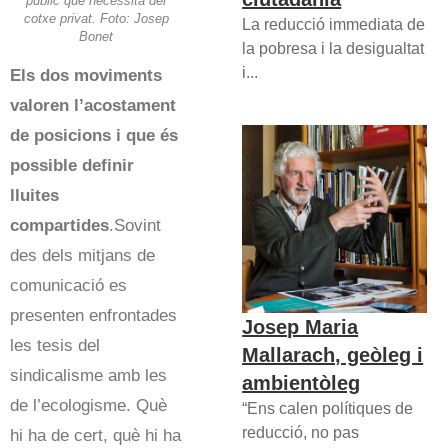
públic que necessita del
cotxe privat. Foto: Josep
La reducció immediata de
Bonet
la pobresa i la desigualtat
i...
Els dos moviments
valoren l’acostament
de posicions i que és
possible definir
lluites
compartides
.Sovint
des dels mitjans de
comunicació es
presenten enfrontades
Josep Maria
les tesis del
Mallarach, geòleg i
sindicalisme amb les
ambientòleg
de l’ecologisme. Què
“Ens calen polítiques de
reducció, no pas
hi ha de cert, què hi ha