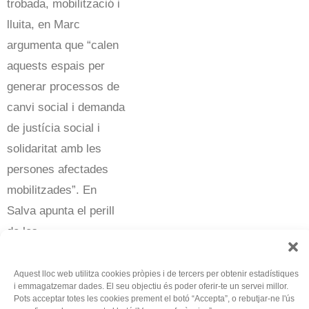
trobada, mobilització i
lluita, en Marc
argumenta que “calen
aquests espais per
generar processos de
canvi social i demanda
de justícia social i
solidaritat amb les
persones afectades
mobilitzades”. En
Salva apunta el perill
de les
contramobilitzacions,
per exemple aquells
Aquest lloc web utilitza cookies pròpies i de tercers per obtenir estadístiques
i emmagatzemar dades. El seu objectiu és poder oferir-te un servei millor.
que s’oposen a la
Pots acceptar totes les cookies prement el botó “Accepta”, o rebutjar-ne l'ús