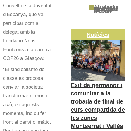
Consell de la Joventut
Ajudaràs a anunciar Jesús en el món del treball
d’Espanya, que va
participar com a
delegat amb la
Notícies
Fundació Nous
Horitzons a la darrera
COP26 a Glasgow.
“El sindicalisme de
classe es proposa
Èxit de germanor i
canviar la societat i
comunitat a la
transformar el món i
trobada de final de
això, en aquests
curs compartida de
moments, inclou fer
les zones
front al canvi climàtic.
Montserrat i Vallès
Però no ens quedem