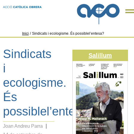
Inici
/
Sindicats i ecologisme. És possiblel’entesa?
Sindicats
Salillum
i
ecologisme.
És
possiblel’entesa?
Joan Andreu Parra