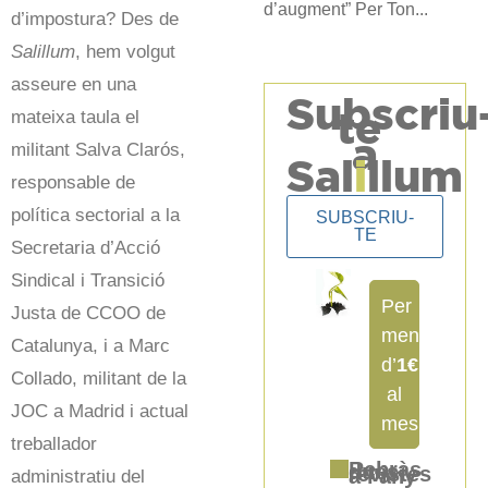
d’augment” Per Ton...
d’impostura? Des de
Salillum
, hem volgut
asseure en una
Subscriu
te
mateixa taula el
a
militant Salva Clarós,
Sal
i
llum
responsable de
política sectorial a la
SUBSCRIU-
TE
Secretaria d’Acció
Sindical i Transició
Per
Justa de CCOO de
menys
Catalunya, i a Marc
d’
1€
Collado, militant de la
al
JOC a Madrid i actual
mes
treballador
Rebràs dues revistes a l'any
administratiu del