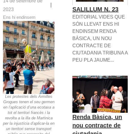
14 de setembre de
SALILLUM N. 23
2023
EDITORIAL VIDES QUE
Ens hi endinsem
SÓN LLEVAT ENS HI
ENDINSEM RENDA
BÀSICA, UN NOU
CONTRACTE DE
CIUTADANIA TRIBUNA A
PEU PLA JAUME...
Les protestes dels Armilles
Grogues tenen el seu germen
en l’aplicació d’una ecotaxa a
tot el territori francès i la
Renda Bàsica, un
revolta a la illa de Martinica
per la injustícia d’aplicar-la en
nou contracte de
un territori sense transport
ciutadania