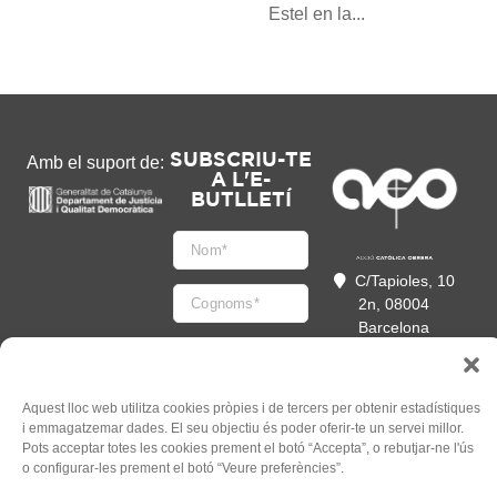
Estel en la...
SUBSCRIU-TE
Amb el suport de:
A L'E-
BUTLLETÍ
C/Tapioles, 10
2n, 08004
Barcelona
93 505 86 86
hola@acocat.org
Accepto
Aquest lloc web utilitza cookies pròpies i de tercers per obtenir estadístiques
l'
Informació legal
*
i emmagatzemar dades. El seu objectiu és poder oferir-te un servei millor.
Pots acceptar totes les cookies prement el botó “Accepta”, o rebutjar-ne l'ús
o configurar-les prement el botó “Veure preferències”.