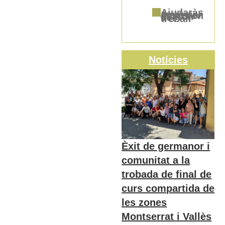
Ajudaràs a anunciar Jesús en el món del treball
Notícies
Èxit de germanor i
comunitat a la
trobada de final de
curs compartida de
les zones
Montserrat i Vallès