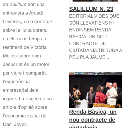
de
Salillum
són una
SALILLUM N. 23
entrevista a Arcadi
EDITORIAL VIDES QUE
Oliveres, un reportatge
SÓN LLEVAT ENS HI
sobre la lluita obrera
ENDINSEM RENDA
BÀSICA, UN NOU
en els nous temps, el
CONTRACTE DE
testimoni de Victòria
CIUTADANIA TRIBUNA A
Molins sobre com
PEU PLA JAUME...
Jesucrist és un motor
per viure i compartir,
l’experiència
empresarial dels
iogurts La Fageda o un
article d’opinió sobre
Renda Bàsica, un
l’economia social de
nou contracte de
Dani Jover.
ciutadania