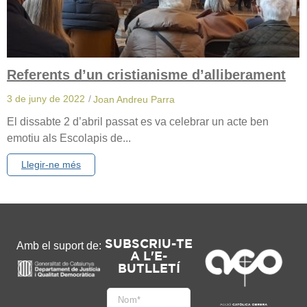
Referents d’un cristianisme d’alliberament
3 de juny de 2022
/
Joan Andreu Parra
El dissabte 2 d’abril passat es va celebrar un acte ben
emotiu als Escolapis de...
Llegir-ne més
SUBSCRIU-TE
Amb el suport de:
A L'E-
BUTLLETÍ