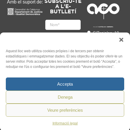
SUBSCRIU-TE
Amb el suport de:
A L'E-
BUTLLETÍ
C/Tapioles, 10
2n, 08004
Barcelona
93 505 86 86
Aquest lloc web utilitza cookies pròpies i de tercers per obtenir
estadístiques i emmagatzemar dades. El seu objectiu és poder oferir-te un
hola@acocat.org
servei millor. Pots acceptar totes les cookies prement el botó “Accepta”, o
Accepto
rebutjar-ne l'ús o configurar-les prement el botó “Veure preferències”.
l'
Informació legal
*
Accepta
Denega
Veure preferències
©
2026
ACO. Tots els Drets
Un web de
Mauricio
Reservats.
Informació legal
Mardones