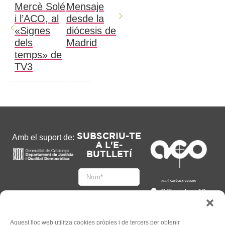
Mercè Solé
Mensaje
i l’ACO, al
desde la
«Signes
diócesis de
dels
Madrid
temps» de
TV3
SUBSCRIU-TE
Amb el suport de:
A L'E-
BUTLLETÍ
C/Tapioles, 10
2n, 08004
Barcelona
93 505 86 86
Aquest lloc web utilitza cookies pròpies i de tercers per obtenir