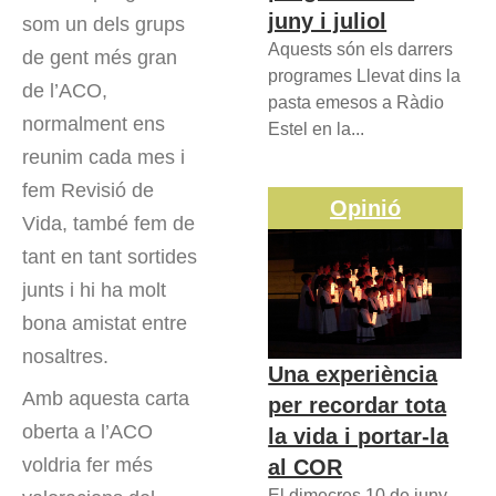
juny i juliol
som un dels grups
Aquests són els darrers
de gent més gran
programes Llevat dins la
de l’ACO,
pasta emesos a Ràdio
normalment ens
Estel en la...
reunim cada mes i
fem Revisió de
Opinió
Vida, també fem de
tant en tant sortides
junts i hi ha molt
bona amistat entre
nosaltres.
Una experiència
Amb aquesta carta
per recordar tota
oberta a l’ACO
la vida i portar-la
voldria fer més
al COR
El dimecres 10 de juny