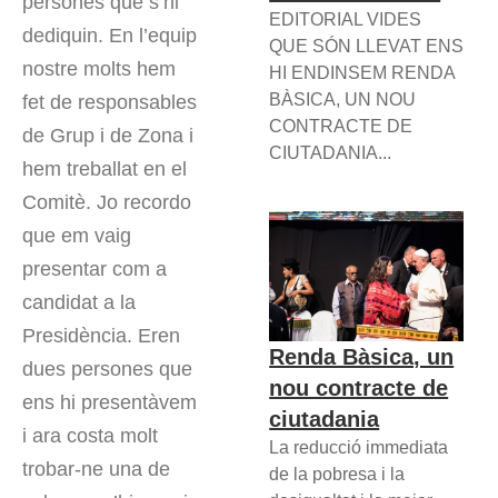
persones que s’hi
EDITORIAL VIDES
dediquin. En l’equip
QUE SÓN LLEVAT ENS
nostre molts hem
HI ENDINSEM RENDA
BÀSICA, UN NOU
fet de responsables
CONTRACTE DE
de Grup i de Zona i
CIUTADANIA...
hem treballat en el
Comitè. Jo recordo
que em vaig
presentar com a
candidat a la
Presidència. Eren
Renda Bàsica, un
dues persones que
nou contracte de
ens hi presentàvem
ciutadania
i ara costa molt
La reducció immediata
trobar-ne una de
de la pobresa i la