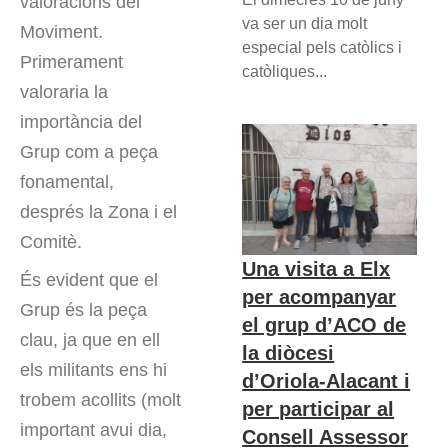
valoracions del
va ser un dia molt
Moviment.
especial pels catòlics i
Primerament
catòliques...
valoraria la
importància del
Grup com a peça
fonamental,
després la Zona i el
Comitè.
Una visita a Elx
És evident que el
per acompanyar
Grup és la peça
el grup d’ACO de
clau, ja que en ell
la diòcesi
els militants ens hi
d’Oriola-Alacant i
trobem acollits (molt
per participar al
important avui dia,
Consell Assessor