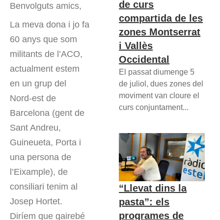
de curs
Benvolguts amics,
compartida de les
La meva dona i jo fa
zones Montserrat
60 anys que som
i Vallès
militants de l’ACO,
Occidental
actualment estem
El passat diumenge 5
en un grup del
de juliol, dues zones del
moviment van cloure el
Nord-est de
curs conjuntament...
Barcelona (gent de
Sant Andreu,
Guineueta, Porta i
una persona de
l’Eixample), de
consiliari tenim al
“Llevat dins la
pasta”: els
Josep Hortet.
programes de
Diríem que gairebé