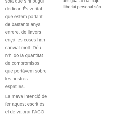
desigualtat i la major
sola que s’hi pugui
llibertat personal són...
dedicar. És veritat
que estem parlant
de bastants anys
enrere, de llavors
ençà les coses han
canviat molt. Déu
n’hi do la quantitat
de compromisos
que portàvem sobre
les nostres
espatlles.
La meva intenció de
fer aquest escrit és
el de valorar l’ACO