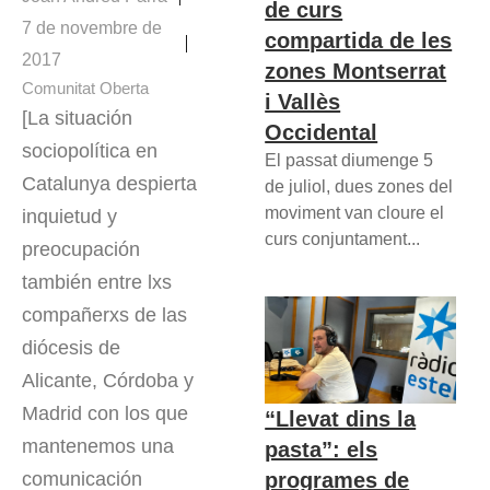
de curs
7 de novembre de
compartida de les
2017
zones Montserrat
Comunitat Oberta
i Vallès
[La situación
Occidental
sociopolítica en
El passat diumenge 5
Catalunya despierta
de juliol, dues zones del
moviment van cloure el
inquietud y
curs conjuntament...
preocupación
también entre lxs
compañerxs de las
diócesis de
Alicante, Córdoba y
Madrid con los que
“Llevat dins la
mantenemos una
pasta”: els
programes de
comunicación