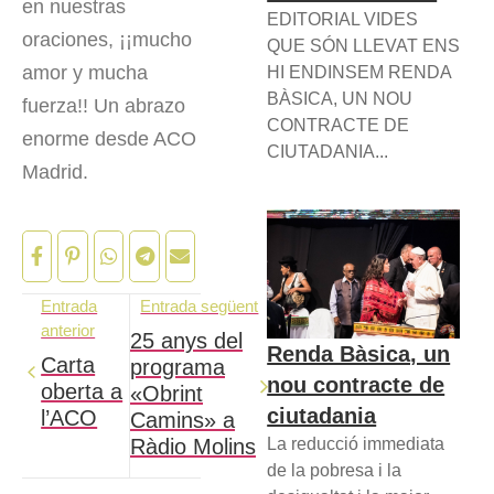
en nuestras
EDITORIAL VIDES
oraciones, ¡¡mucho
QUE SÓN LLEVAT ENS
amor y mucha
HI ENDINSEM RENDA
BÀSICA, UN NOU
fuerza!! Un abrazo
CONTRACTE DE
enorme desde ACO
CIUTADANIA...
Madrid.
Entrada
Entrada següent
anterior
25 anys del
Renda Bàsica, un
Carta
programa
nou contracte de
oberta a
«Obrint
ciutadania
l’ACO
Camins» a
La reducció immediata
Ràdio Molins
de la pobresa i la