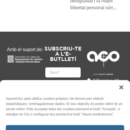
desigualtat i la major
llibertat personal són...
SUBSCRIU-TE
Amb el suport de:
A L'E-
BUTLLETÍ
C/Tapioles, 10
2n, 08004
Barcelona
93 505 86 86
Aquest lloc web utilitza cookies pròpies i de tercers per obtenir
estadístiques i emmagatzemar dades. El seu objectiu és poder oferir-te un
hola@acocat.org
servei millor. Pots acceptar totes les cookies prement el botó “Accepta”, o
Accepto
rebutjar-ne l'ús o configurar-les prement el botó “Veure preferències”.
l'
Informació legal
*