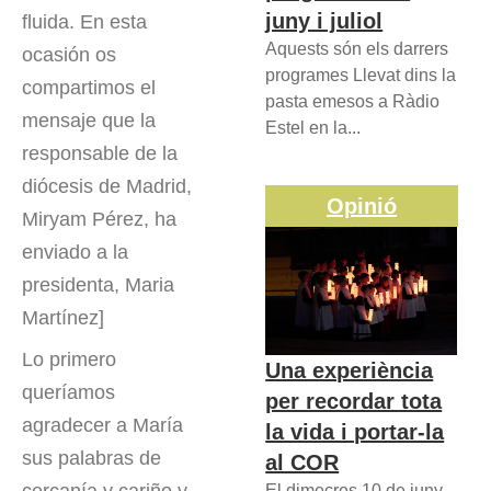
juny i juliol
fluida. En esta
Aquests són els darrers
ocasión os
programes Llevat dins la
compartimos el
pasta emesos a Ràdio
mensaje que la
Estel en la...
responsable de la
diócesis de Madrid,
Opinió
Miryam Pérez, ha
enviado a la
presidenta, Maria
Martínez]
Lo primero
Una experiència
queríamos
per recordar tota
agradecer a María
la vida i portar-la
sus palabras de
al COR
El dimecres 10 de juny