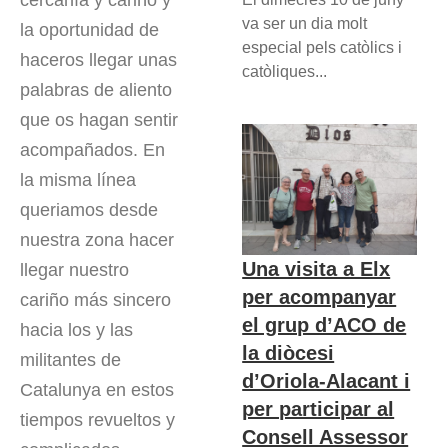
cercanía y cariño y
va ser un dia molt
la oportunidad de
especial pels catòlics i
haceros llegar unas
catòliques...
palabras de aliento
que os hagan sentir
acompañados. En
la misma línea
queriamos desde
nuestra zona hacer
Una visita a Elx
llegar nuestro
per acompanyar
cariño más sincero
el grup d’ACO de
hacia los y las
la diòcesi
militantes de
d’Oriola-Alacant i
Catalunya en estos
per participar al
tiempos revueltos y
Consell Assessor