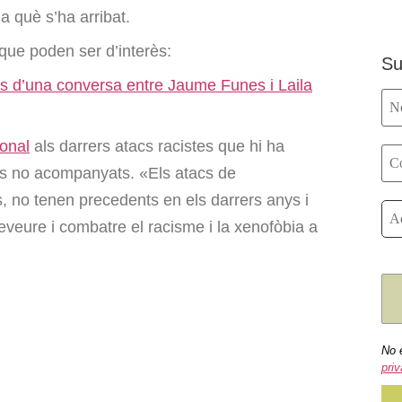
 què s’ha arribat.
que poden ser d’interès:
Su
s d’una conversa entre Jaume Funes i Laila
ional
als darrers atacs racistes que hi ha
s no acompanyats. «Els atacs de
, no tenen precedents en els darrers anys i
eveure i combatre el racisme i la xenofòbia a
No 
priv