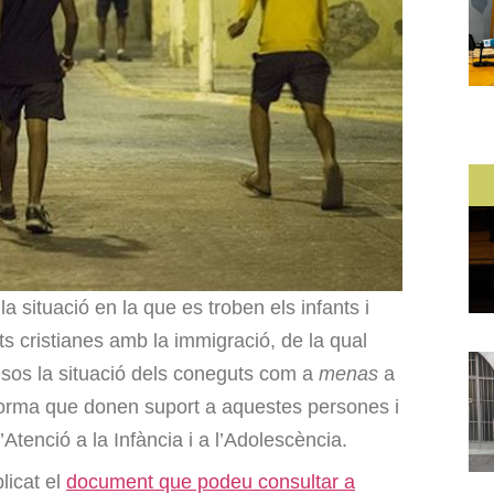
a situació en la que es troben els infants i
ts cristianes amb la immigració, de la qual
esos la situació dels coneguts com a
menas
a
taforma que donen suport a aquestes persones i
tenció a la Infància i a l’Adolescència.
licat el
document que podeu consultar a