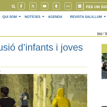
FES UN D
QUI SOM
NOTÍCIES
AGENDA
REVISTA SALILLUM
Inici
/
N
usió d’infants i joves
s