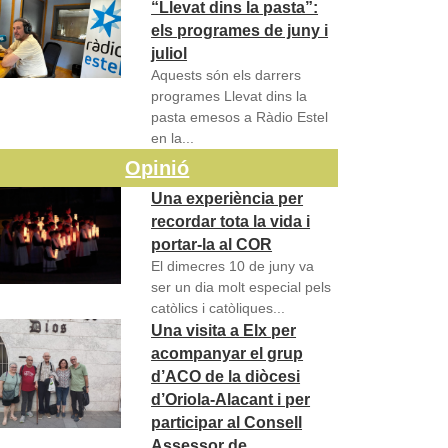
“Llevat dins la pasta”:
els programes de juny i
juliol
Aquests són els darrers
programes Llevat dins la
pasta emesos a Ràdio Estel
en la...
Opinió
Una experiència per
recordar tota la vida i
portar-la al COR
El dimecres 10 de juny va
ser un dia molt especial pels
catòlics i catòliques...
Una visita a Elx per
acompanyar el grup
d’ACO de la diòcesi
d’Oriola-Alacant i per
participar al Consell
Assessor de…