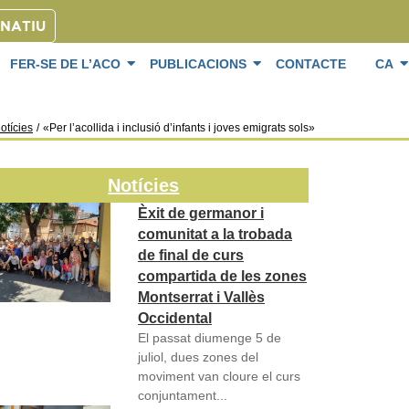
ONATIU
FER-SE DE L’ACO
PUBLICACIONS
CONTACTE
CA
otícies
/
«Per l’acollida i inclusió d’infants i joves emigrats sols»
Notícies
Èxit de germanor i
comunitat a la trobada
de final de curs
compartida de les zones
Montserrat i Vallès
Occidental
El passat diumenge 5 de
juliol, dues zones del
moviment van cloure el curs
conjuntament...