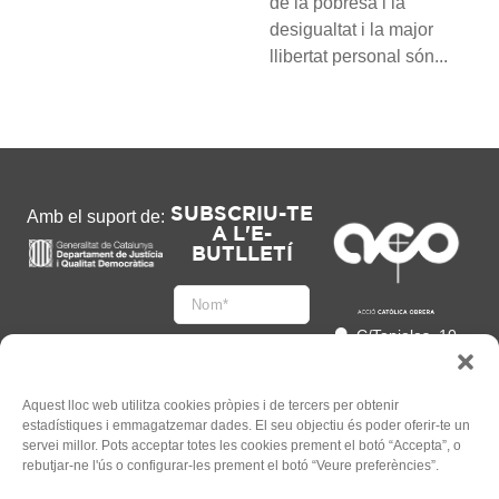
de la pobresa i la
desigualtat i la major
llibertat personal són...
SUBSCRIU-TE
Amb el suport de:
A L'E-
BUTLLETÍ
C/Tapioles, 10
2n, 08004
Barcelona
93 505 86 86
Aquest lloc web utilitza cookies pròpies i de tercers per obtenir
estadístiques i emmagatzemar dades. El seu objectiu és poder oferir-te un
hola@acocat.org
servei millor. Pots acceptar totes les cookies prement el botó “Accepta”, o
Accepto
rebutjar-ne l'ús o configurar-les prement el botó “Veure preferències”.
l'
Informació legal
*