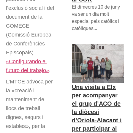
El dimecres 10 de juny
l’exclusió social i del
va ser un dia molt
document de la
especial pels catòlics i
COMECE
catòliques...
(Comissió Europea
de Conferències
Episcopals)
«Configurando el
futuro del trabajo»
.
L’MTCE advoca per
Una visita a Elx
la «creació i
per acompanyar
manteniment de
el grup d’ACO de
llocs de treball
la diòcesi
dignes, segurs i
d’Oriola-Alacant i
estables», per la
per participar al