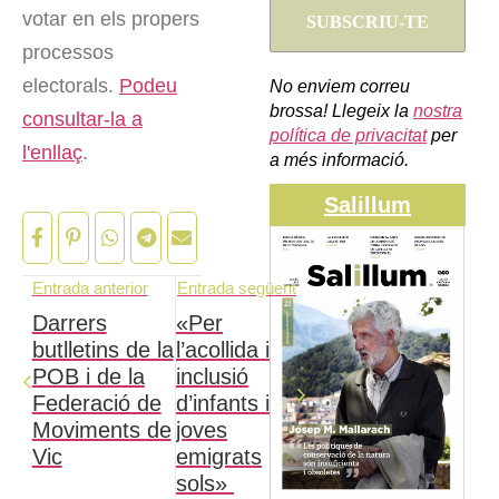
votar en els propers
processos
electorals.
Podeu
No enviem correu
brossa! Llegeix la
nostra
consultar-la a
política de privacitat
per
l'enllaç
.
a més informació.
Salillum
Entrada anterior
Entrada següent
Darrers
«Per
butlletins de la
l’acollida i
POB i de la
inclusió
Federació de
d’infants i
Moviments de
joves
Vic
emigrats
sols»