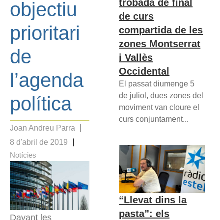
trobada de final
objectiu
de curs
prioritari
compartida de les
zones Montserrat
de
i Vallès
Occidental
l’agenda
El passat diumenge 5
de juliol, dues zones del
política
moviment van cloure el
curs conjuntament...
Joan Andreu Parra
8 d'abril de 2019
Notícies
“Llevat dins la
pasta”: els
Davant les