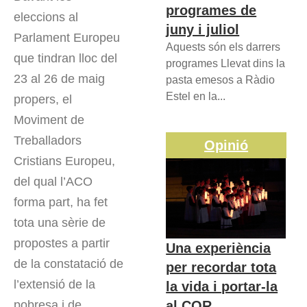
programes de
eleccions al
juny i juliol
Parlament Europeu
Aquests són els darrers
que tindran lloc del
programes Llevat dins la
23 al 26 de maig
pasta emesos a Ràdio
Estel en la...
propers, el
Moviment de
Treballadors
Opinió
Cristians Europeu,
del qual l’ACO
forma part, ha fet
tota una sèrie de
propostes a partir
Una experiència
de la constatació de
per recordar tota
l’extensió de la
la vida i portar-la
pobresa i de
al COR