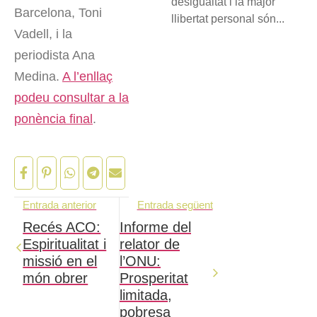
desigualtat i la major
Barcelona, Toni
llibertat personal són...
Vadell, i la
periodista Ana
Medina.
A l’enllaç
podeu consultar a la
ponència final
.
Entrada anterior
Entrada següent
Recés ACO:
Informe del
Espiritualitat i
relator de
missió en el
l’ONU:
món obrer
Prosperitat
limitada,
pobresa