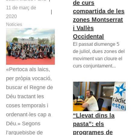
de curs
11 de març de
compartida de les
2020
zones Montserrat
Notícies
i Vallès
Occidental
El passat diumenge 5
de juliol, dues zones del
moviment van cloure el
curs conjuntament...
«Pertoca als laics,
per pròpia vocació,
buscar el Regne de
Déu tractant les
coses temporals i
ordenant-les cap a
“Llevat dins la
Déu.» Segons
pasta”: els
programes de
l’arquebisbe de