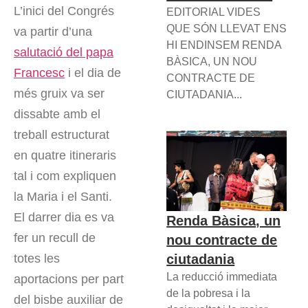
L’inici del Congrés
EDITORIAL VIDES
QUE SÓN LLEVAT ENS
va partir d’una
HI ENDINSEM RENDA
salutació del papa
BÀSICA, UN NOU
Francesc
i el dia de
CONTRACTE DE
més gruix va ser
CIUTADANIA...
dissabte amb el
treball estructurat
en quatre itineraris
tal i com expliquen
la Maria i el Santi.
El darrer dia es va
Renda Bàsica, un
fer un recull de
nou contracte de
ciutadania
totes les
La reducció immediata
aportacions per part
de la pobresa i la
del bisbe auxiliar de