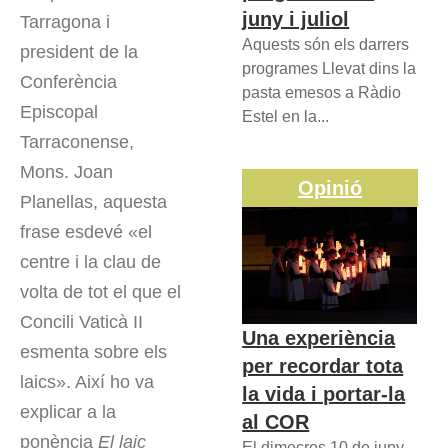
juny i juliol
Tarragona i
Aquests són els darrers
president de la
programes Llevat dins la
Conferència
pasta emesos a Ràdio
Episcopal
Estel en la...
Tarraconense,
Mons. Joan
Opinió
Planellas, aquesta
frase esdevé «el
centre i la clau de
volta de tot el que el
Concili Vaticà II
Una experiència
esmenta sobre els
per recordar tota
laics». Així ho va
la vida i portar-la
explicar a la
al COR
ponència
El laic
El dimecres 10 de juny