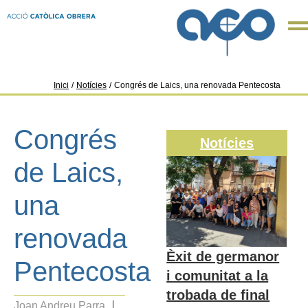
Inici
/
Notícies
/
Congrés de Laics, una renovada Pentecosta
Congrés
Notícies
de Laics,
una
renovada
Èxit de germanor
Pentecosta
i comunitat a la
trobada de final
Joan Andreu Parra