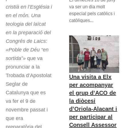
cristià en l’Església i
va ser un dia molt
especial pels catòlics i
en el món. Una
catòliques...
teologia del laïcat
en la preparació del
Congrés de Laics:
«Poble de Déu “en
sortida”»
que va
pronunciar a la
Trobada d’Apostolat
Una visita a Elx
Seglar de
per acompanyar
el grup d’ACO de
Catalunya que es
la diòcesi
va fer el 9 de
d’Oriola-Alacant i
novembre passat i
per participar al
que era
Consell Assessor
preparatòria del