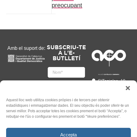
preocupant
SUBSCRIU-TE
Amb el suport de:
A L'E-
BUTLLETÍ
C/Tapioles, 10
2n, 08004
Barcelona
93 505 86 86
Aquest lloc web utilitza cookies pròpies i de tercers per obtenir
estadístiques i emmagatzemar dades. El seu objectiu és poder oferir-te un
hola@acocat.org
servei millor. Pots acceptar totes les cookies prement el botó “Accepta”, o
Accepto
rebutjar-ne l'ús o configurar-les prement el botó “Veure preferències”.
l'
Informació legal
*
Accepta