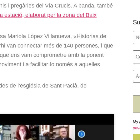
nis i pregàries del Via Crucis. A banda, també
a estació, elaborat per la zona del Baix
Su
osa Mariola López Villanueva, «Historias de
s’hi van connectar més de 140 persones, i que
t que ens vam comprometre amb la ponent
moviment i a facilitar-lo només a aquelles
des de l’església de Sant Pacià, de
No 
priv