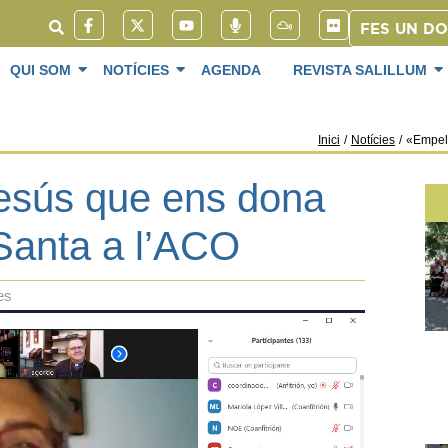
FES UN D
QUI SOM
NOTÍCIES
AGENDA
REVISTA SALILLUM
Inici
/
Notícies
/
«Empelt
esús que ens dona
Santa a l’ACO
es