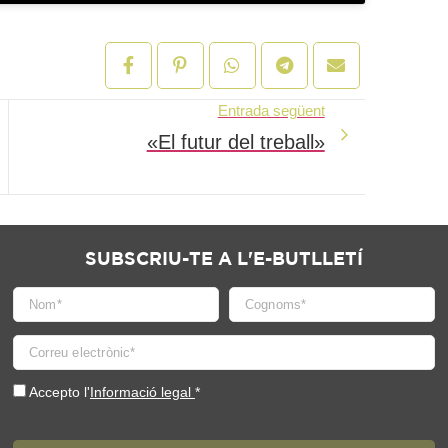
Entrada següent
«El futur del treball»
SUBSCRIU-TE A L'E-BUTLLETÍ
Accepto l'
Informació legal
*