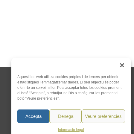
Aquest lloc web utilitza cookies pròpies i de tercers per obtenir
estadístiques i emmagatzemar dades. El seu objectiu és poder
oferir-te un servei millor. Pots acceptar totes les cookies prement
el botó “Accepta”, o rebutjar-ne l'ús o configurar-les prement el
botó “Veure preferències”.
C/Tapioles, 10 2n, 08004
Barcelona
Accepta
Denega
Veure preferències
93 505 86 86
hola@acocat.org
Informació legal