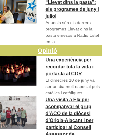
“Llevat dins la pasta”:
els programes de juny i
juliol
Aquests són els darrers
programes Llevat dins la
pasta emesos a Ràdio Estel
en la...
Opinió
Una experiència per
recordar tota la vida i
portar-la al COR
El dimecres 10 de juny va
ser un dia molt especial pels
catòlics i catòliques...
Una visita a Elx per
acompanyar el grup
d’ACO de la diòcesi
d’Oriola-Alacant i per
participar al Consell
Assessor de…