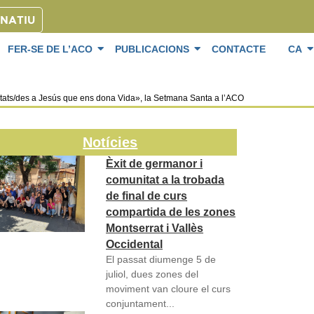
ONATIU
FER-SE DE L’ACO
PUBLICACIONS
CONTACTE
CA
ats/des a Jesús que ens dona Vida», la Setmana Santa a l’ACO
Notícies
Èxit de germanor i
comunitat a la trobada
de final de curs
compartida de les zones
Montserrat i Vallès
Occidental
El passat diumenge 5 de
juliol, dues zones del
moviment van cloure el curs
conjuntament...