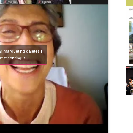
ar màrqueting galetes i
uest contingut