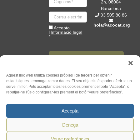
2n, 08004
Barcelona
93 505 86 86
hola@acocat.org
Accepto
l'
Informació legal
*
Aquest lloc web utilitza cookies pròpies i de tercers per obtenir
estadístiques i emmagatzemar dades. El seu objectiu és poder oferir-te un
©
2026
ACO. Tots els Drets
servei millor. Pots acceptar totes les cookies prement el botó “Accepta”, o
Un web de
Mauricio
Reservats.
rebutjar-ne l'ús o configurar-les prement el botó “Veure preferències”.
Mardones
Accepta
Denega
Veure preferències