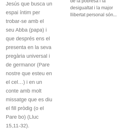
de la pobresa i la
Jesús que busca un
desigualtat i la major
espai íntim per
llibertat personal són...
trobar-se amb el
seu Abba (papa) i
que després ens el
presenta en la seva
pregària universal i
de germanor (Pare
nostre que esteu en
el cel…) i en un
conte amb molt
missatge que es diu
el fill pròdig (o el
Pare bo) (Lluc
15,11-32).