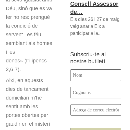
Consell Assessor
Déu, sinó que es va
de…
fer no res: prengué
Els dies 26 i 27 de maig
la condició de
vaig anar a Elx a
participar a la...
servent i es féu
semblant als homes
i les
Subscriu-te al
dones» (Filipencs
nostre butlletí
2,6-7).
Així, en aquests
dies de tancament
domiciliari m’he
sentit amb les
portes obertes per
gaudir en el misteri