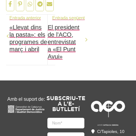
Entrada anterior
Entrada següent
«Llevat dins
El president
la pasta»: els
de l’ACO,
programes de
entrevistat
març i abril
a «El Punt
Avui»
SUBSCRIU-TE
Amb el suport de:
A L'E-
BUTLLETÍ
C/Tapioles, 10