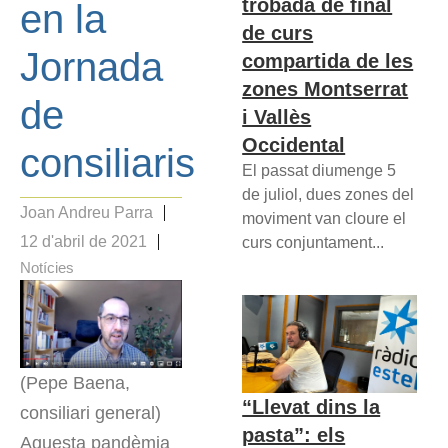
trobada de final
en la
de curs
Jornada
compartida de les
zones Montserrat
de
i Vallès
Occidental
consiliaris
El passat diumenge 5
de juliol, dues zones del
Joan Andreu Parra
moviment van cloure el
12 d'abril de 2021
curs conjuntament...
Notícies
(Pepe Baena,
“Llevat dins la
consiliari general)
pasta”: els
Aquesta pandèmia