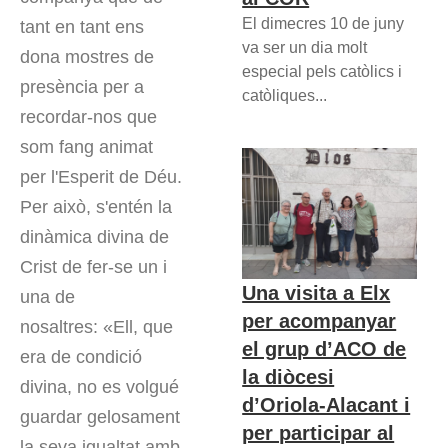
El dimecres 10 de juny
tant en tant ens
va ser un dia molt
dona mostres de
especial pels catòlics i
presència per a
catòliques...
recordar-nos que
som fang animat
per l'Esperit de Déu.
Per això, s'entén la
dinàmica divina de
Crist de fer-se un i
Una visita a Elx
una de
per acompanyar
nosaltres: «Ell, que
el grup d’ACO de
era de condició
la diòcesi
divina, no es volgué
d’Oriola-Alacant i
guardar gelosament
per participar al
la seva igualtat amb