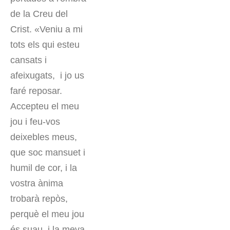
de la Creu del
Crist. «Veniu a mi
tots els qui esteu
cansats i
afeixugats, i jo us
faré reposar.
Accepteu el meu
jou i feu-vos
deixebles meus,
que soc mansuet i
humil de cor, i la
vostra ànima
trobarà repòs,
perquè el meu jou
és suau, i la meva