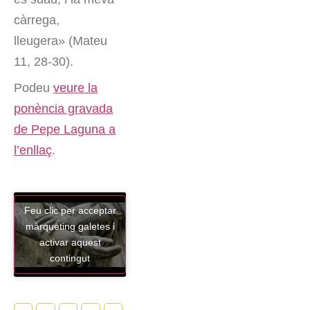
càrrega,
lleugera» (Mateu
11, 28-30).
Podeu
veure la
ponència gravada
de Pepe Laguna a
l’enllaç
.
Feu clic per acceptar
màrqueting galetes i
activar aquest
contingut