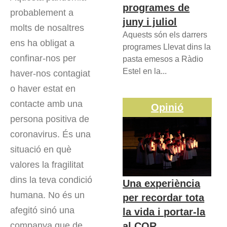
programes de
probablement a
juny i juliol
molts de nosaltres
Aquests són els darrers
ens ha obligat a
programes Llevat dins la
confinar-nos per
pasta emesos a Ràdio
Estel en la...
haver-nos contagiat
o haver estat en
contacte amb una
Opinió
persona positiva de
coronavirus. És una
situació en què
valores la fragilitat
dins la teva condició
Una experiència
humana. No és un
per recordar tota
afegitó sinó una
la vida i portar-la
al COR
companya que de