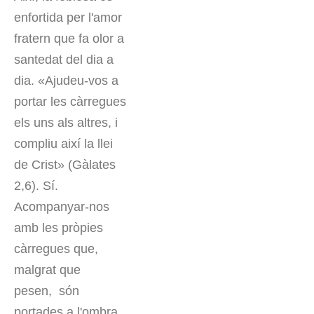
enfortida per l'amor
fratern que fa olor a
santedat del dia a
dia. «Ajudeu-vos a
portar les càrregues
els uns als altres, i
compliu així la llei
de Crist» (Gàlates
2,6). Sí.
Acompanyar-nos
amb les pròpies
càrregues que,
malgrat que
pesen, són
portades a l'ombra