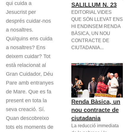
qui cuida a
SALILLUM N. 23
Jesucrist per
EDITORIAL VIDES
QUE SÓN LLEVAT ENS
després cuidar-nos
HI ENDINSEM RENDA
a nosaltres.
BÀSICA, UN NOU
Qui/quins ens cuida
CONTRACTE DE
a nosaltres? Ens
CIUTADANIA...
deixem cuidar? Tot
està relacionat al
Gran Cuidador, Déu
Pare amb entranyes
de Mare. Que es fa
present en tota la
Renda Bàsica, un
seva creació. Sí.
nou contracte de
ciutadania
Quan descobreixo
La reducció immediata
tots els moments de