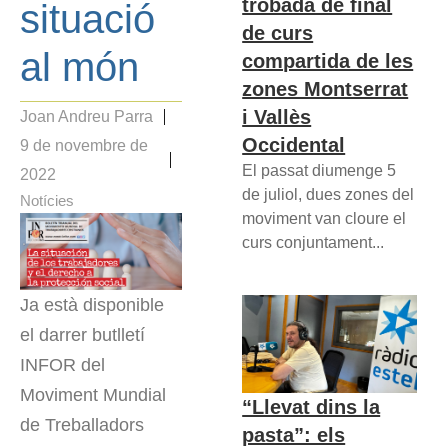
trobada de final
situació
de curs
al món
compartida de les
zones Montserrat
i Vallès
Joan Andreu Parra
Occidental
9 de novembre de
El passat diumenge 5
2022
de juliol, dues zones del
Notícies
moviment van cloure el
curs conjuntament...
Ja està disponible
el darrer butlletí
INFOR del
Moviment Mundial
“Llevat dins la
de Treballadors
pasta”: els