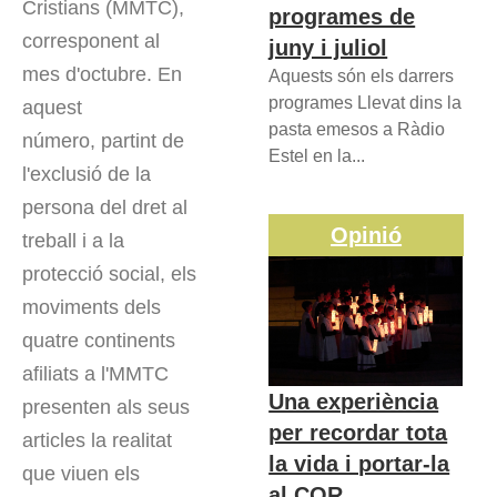
Cristians (MMTC),
programes de
corresponent al
juny i juliol
mes d'octubre. En
Aquests són els darrers
programes Llevat dins la
aquest
pasta emesos a Ràdio
número, partint de
Estel en la...
l'exclusió de la
persona del dret al
Opinió
treball i a la
protecció social, els
moviments dels
quatre continents
afiliats a l'MMTC
Una experiència
presenten als seus
per recordar tota
articles la realitat
la vida i portar-la
que viuen els
al COR