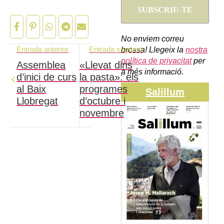
No enviem correu
Entrada anterior
Entrada següent
brossa! Llegeix la
nostra
política de privacitat
per
Assemblea
«Llevat dins
a més informació.
d’inici de curs
la pasta»: els
al Baix
programes
Salillum
Llobregat
d’octubre i
novembre