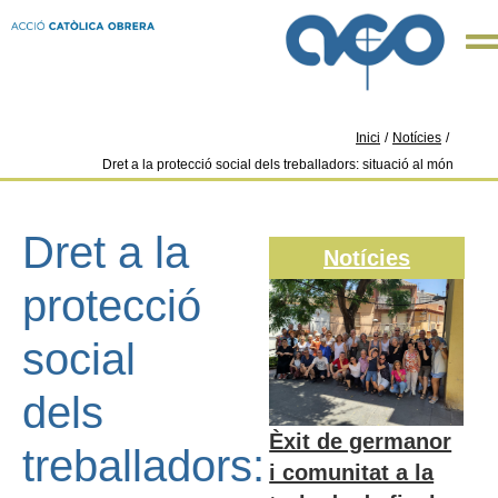
Inici
/
Notícies
/
Dret a la protecció social dels treballadors: situació al món
Dret a la
Notícies
protecció
social
dels
Èxit de germanor
treballadors:
i comunitat a la