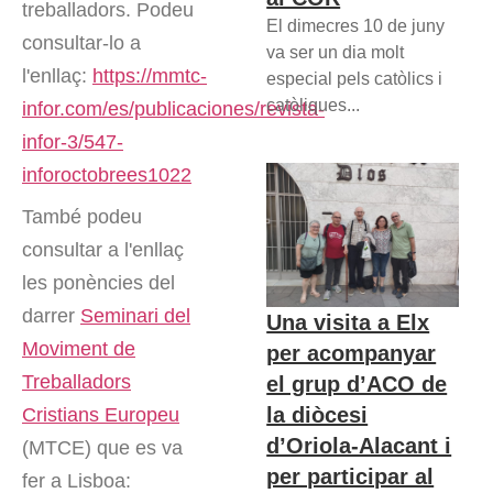
treballadors. Podeu
El dimecres 10 de juny
consultar-lo a
va ser un dia molt
l'enllaç:
https://mmtc-
especial pels catòlics i
catòliques...
infor.com/es/publicaciones/revista-
infor-3/547-
inforoctobrees1022
També podeu
consultar a l'enllaç
les ponències del
darrer
Seminari del
Una visita a Elx
Moviment de
per acompanyar
Treballadors
el grup d’ACO de
la diòcesi
Cristians Europeu
d’Oriola-Alacant i
(MTCE) que es va
per participar al
fer a Lisboa: