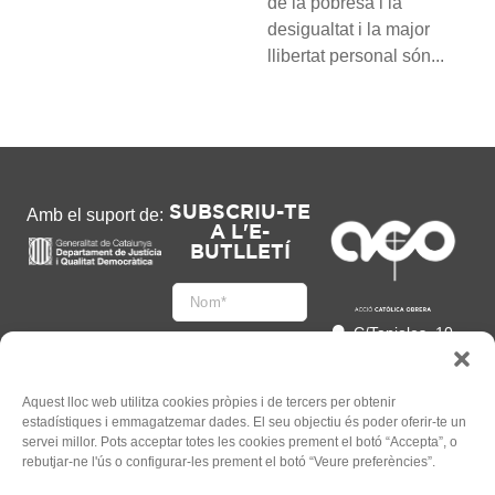
de la pobresa i la
desigualtat i la major
llibertat personal són...
SUBSCRIU-TE
Amb el suport de:
A L'E-
BUTLLETÍ
C/Tapioles, 10
2n, 08004
Barcelona
93 505 86 86
Aquest lloc web utilitza cookies pròpies i de tercers per obtenir
estadístiques i emmagatzemar dades. El seu objectiu és poder oferir-te un
hola@acocat.org
servei millor. Pots acceptar totes les cookies prement el botó “Accepta”, o
Accepto
rebutjar-ne l'ús o configurar-les prement el botó “Veure preferències”.
l'
Informació legal
*