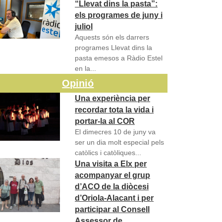
“Llevat dins la pasta”:
els programes de juny i
juliol
Aquests són els darrers
programes Llevat dins la
pasta emesos a Ràdio Estel
en la...
Opinió
Una experiència per
recordar tota la vida i
portar-la al COR
El dimecres 10 de juny va
ser un dia molt especial pels
catòlics i catòliques...
Una visita a Elx per
acompanyar el grup
d’ACO de la diòcesi
d’Oriola-Alacant i per
participar al Consell
Assessor de…