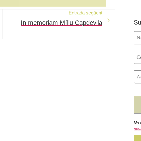
Entrada següent
Su
In memoriam Míliu Capdevila
No 
priv