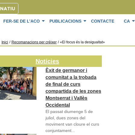
ONATIU
FER-SE DE L’ACO
PUBLICACIONS
CONTACTE
CA
Inici
/
Recomanacions per créixer
/
«El focus és la desigualtat»
Notícies
Èxit de germanor i
comunitat a la trobada
de final de curs
compartida de les zones
Montserrat i Vallès
Occidental
El passat diumenge 5 de
juliol, dues zones del
moviment van cloure el curs
conjuntament...