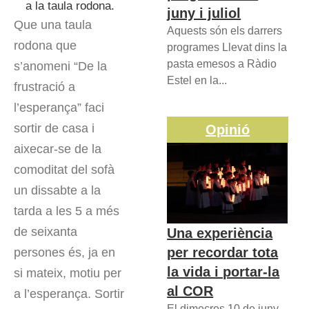
a la taula rodona.
juny i juliol
Que una taula
Aquests són els darrers
rodona que
programes Llevat dins la
pasta emesos a Ràdio
s’anomeni “De la
Estel en la...
frustració a
l’esperança” faci
sortir de casa i
Opinió
aixecar-se de la
comoditat del sofà
un dissabte a la
tarda a les 5 a més
de seixanta
Una experiència
per recordar tota
persones és, ja en
la vida i portar-la
si mateix, motiu per
al COR
a l’esperança. Sortir
El dimecres 10 de juny