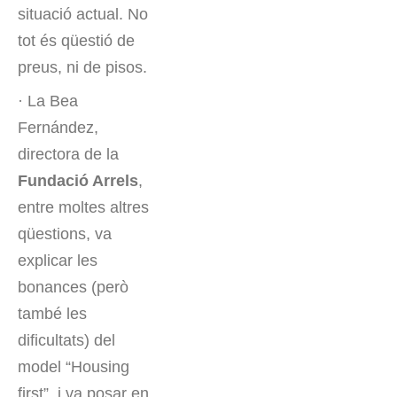
situació actual. No
tot és qüestió de
preus, ni de pisos.
· La Bea
Fernández,
directora de la
Fundació Arrels
,
entre moltes altres
qüestions, va
explicar les
bonances (però
també les
dificultats) del
model “Housing
first”, i va posar en