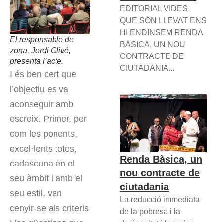
EDITORIAL VIDES
QUE SÓN LLEVAT ENS
HI ENDINSEM RENDA
El responsable de
BÀSICA, UN NOU
zona, Jordi Olivé,
CONTRACTE DE
presenta l’acte.
CIUTADANIA...
I és ben cert que
l’objectiu es va
aconseguir amb
escreix. Primer, per
com les ponents,
excel·lents totes,
Renda Bàsica, un
cadascuna en el
nou contracte de
seu àmbit i amb el
ciutadania
seu estil, van
La reducció immediata
cenyir-se als criteris
de la pobresa i la