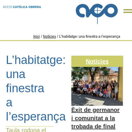
Inici
/
Notícies
/
L’habitatge: una finestra a l’esperança
L’habitatge:
Notícies
una
finestra
a
Èxit de germanor
l’esperança
i comunitat a la
trobada de final
Taula rodona el