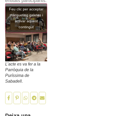
entitats participants.
Feu clic per acceptar
màrqueting galetes i
activar aquest
contingut
L’acte es va fer a la
Parròquia de la
Puríssima de
Sabadell.
Deixa una