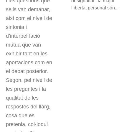
i les qüestions que
desigualtat i la major
llibertat personal són...
se’ls van demanar,
així com el nivell de
sintonia i
d’interpel·lació
mútua que van
exhibir tant en les
aportacions com en
el debat posterior.
Segon, pel nivell de
les preguntes i la
qualitat de les
respostes del llarg,
cosa que es
pretenia, col·loqui