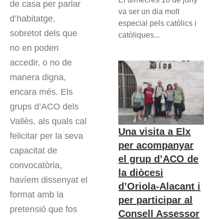
de casa per parlar
va ser un dia molt
d’habitatge,
especial pels catòlics i
sobretot dels que
catòliques...
no en poden
accedir, o no de
manera digna,
encara més. Els
grups d’ACO dels
Vallès, als quals cal
Una visita a Elx
felicitar per la seva
per acompanyar
capacitat de
el grup d’ACO de
convocatòria,
la diòcesi
havíem dissenyat el
d’Oriola-Alacant i
format amb la
per participar al
pretensió que fos
Consell Assessor