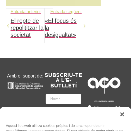
Entrada anterior
Entrada següent
El repte de
«El focus és
repolititzar la
la
societat
desigualtat»
SUBSCRIU-TE
Amb el suport de:
A L'E-
BUTLLETÍ
C/Tapioles, 10
2n, 08004
Barcelona
93 505 86 86
Aquest lloc web utilitza cookies pròpies i de tercers per obtenir