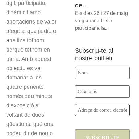
àgil, participatiu,
de…
dinàmic i amb
Els dies 26 i 27 de maig
vaig anar a Elx a
aportacions de valor
participar a la...
afegit al que ja diu o
analitza tothom,
perquè tothom en
Subscriu-te al
nostre butlletí
parla. Amb aquest
objectiu es va
demanar a les
quatre ponents
només deu minuts
d’exposició al
voltant de dues
qüestions: què ens
podeu dir de nou o