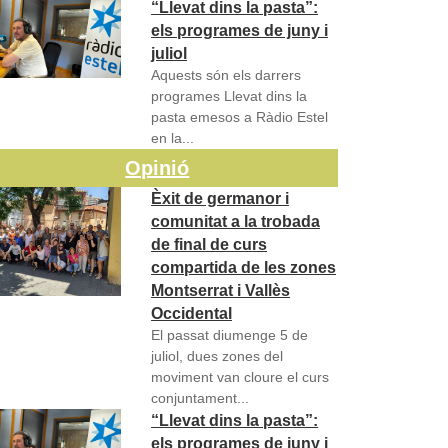
“Llevat dins la pasta”:
els programes de juny i
juliol
Aquests són els darrers
programes Llevat dins la
pasta emesos a Ràdio Estel
en la...
Opinió
Èxit de germanor i
comunitat a la trobada
de final de curs
compartida de les zones
Montserrat i Vallès
Occidental
El passat diumenge 5 de
juliol, dues zones del
moviment van cloure el curs
conjuntament...
“Llevat dins la pasta”:
els programes de juny i