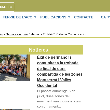
ONATIU
FER-SE DE L’ACO
PUBLICACIONS
CONTACTE
CA
ici
/
Sense categoria
/
Memòria 2014-2017 Pla de Comunicació
Notícies
Èxit de germanor i
comunitat a la trobada
de final de curs
compartida de les zones
Montserrat i Vallès
Occidental
El passat diumenge 5 de
juliol, dues zones del
moviment van cloure el curs
conjuntament...