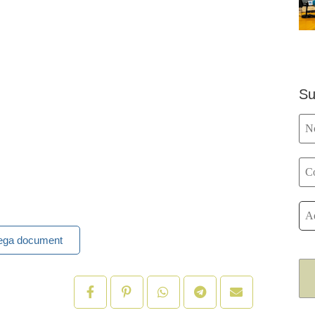
Su
ega document