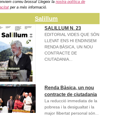
enviem correu brossa! Llegeix la
nostra política de
acitat
per a més informació.
Salillum
SALILLUM N. 23
EDITORIAL VIDES QUE SÓN
LLEVAT ENS HI ENDINSEM
RENDA BÀSICA, UN NOU
CONTRACTE DE
CIUTADANIA...
Renda Bàsica, un nou
contracte de ciutadania
La reducció immediata de la
pobresa i la desigualtat i la
major llibertat personal són...