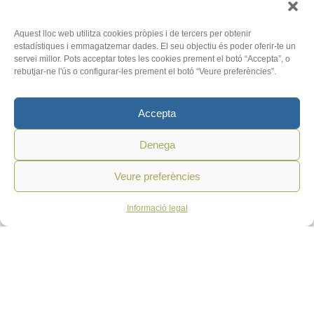
Llegir-ne més
Aquest lloc web utilitza cookies pròpies i de tercers per obtenir
Mercosur, un tractat d’igualtat des de
estadístiques i emmagatzemar dades. El seu objectiu és poder oferir-te un
diferents condicions
servei millor. Pots acceptar totes les cookies prement el botó “Accepta”, o
rebutjar-ne l'ús o configurar-les prement el botó “Veure preferències”.
16 de febrer de 2026
/
Acció Catòlica Obrera
Us recomanem aquest article de Maribel Pou Monclús, del
Accepta
Moviment cristià de pobles i comarques...
Denega
Llegir-ne més
Veure preferències
Informació legal