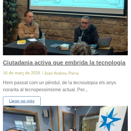
Ciutadania activa que embrida la tecnologia
16 de març de 2026
/
Joan Andreu Parra
Hem passat com un pèndul, de la tecnoutopia els anys
noranta al tecnopessimisme actual. Per...
Llegir-ne més